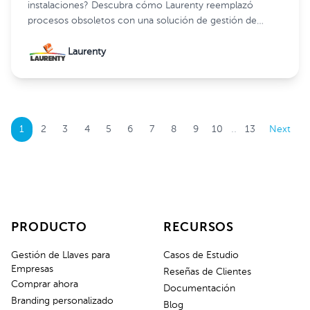
instalaciones? Descubra cómo Laurenty reemplazó
procesos obsoletos con una solución de gestión de
llaves más inteligente y segura.
Laurenty
..
1
2
3
4
5
6
7
8
9
10
13
Next
PRODUCTO
RECURSOS
Gestión de Llaves para
Casos de Estudio
Empresas
Reseñas de Clientes
Comprar ahora
Documentación
Branding personalizado
Blog