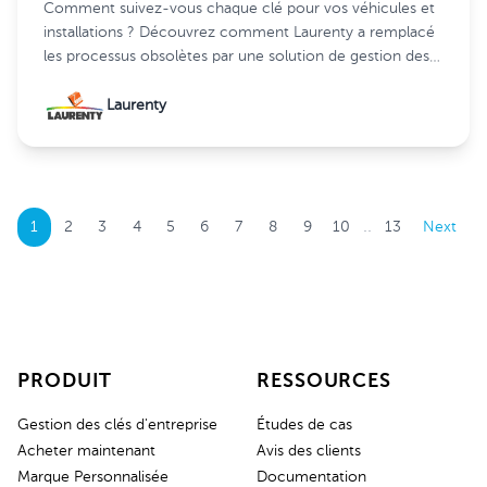
Comment suivez-vous chaque clé pour vos véhicules et
installations ? Découvrez comment Laurenty a remplacé
les processus obsolètes par une solution de gestion des
clés plus intelligente et plus sécurisée.
Laurenty
..
1
2
3
4
5
6
7
8
9
10
13
Next
PRODUIT
RESSOURCES
Gestion des clés d'entreprise
Études de cas
Acheter maintenant
Avis des clients
Marque Personnalisée
Documentation