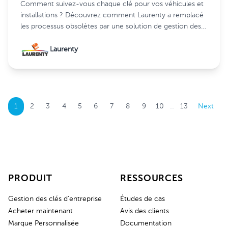
Comment suivez-vous chaque clé pour vos véhicules et
installations ? Découvrez comment Laurenty a remplacé
les processus obsolètes par une solution de gestion des
clés plus intelligente et plus sécurisée.
Laurenty
..
1
2
3
4
5
6
7
8
9
10
13
Next
PRODUIT
RESSOURCES
Gestion des clés d'entreprise
Études de cas
Acheter maintenant
Avis des clients
Marque Personnalisée
Documentation