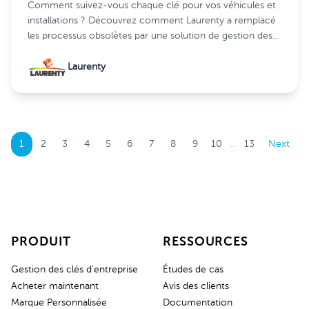
Comment suivez-vous chaque clé pour vos véhicules et
installations ? Découvrez comment Laurenty a remplacé
les processus obsolètes par une solution de gestion des
clés plus intelligente et plus sécurisée.
Laurenty
..
1
2
3
4
5
6
7
8
9
10
13
Next
PRODUIT
RESSOURCES
Gestion des clés d'entreprise
Études de cas
Acheter maintenant
Avis des clients
Marque Personnalisée
Documentation