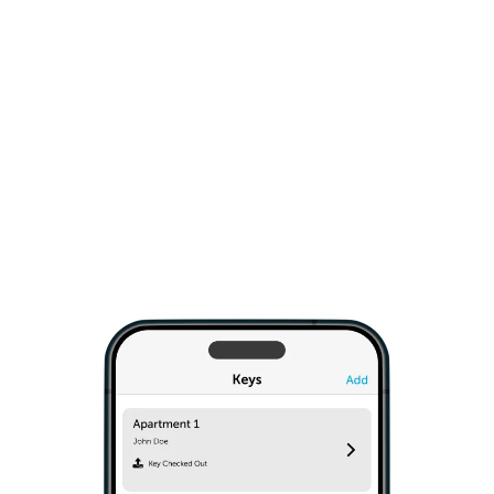
Monitora tutte le chiavi da un unico account.
Concedi l'accesso solo a personale e
collaboratori fidati, in modo continuativo o su
richiesta. La SmartBox Keycafe si installa
facilmente su qualsiasi tipo di parete. Semplici
comandi API consentono l'integrazione nel tuo
sistema IT.
Esplora Soluzioni Aziendali
›