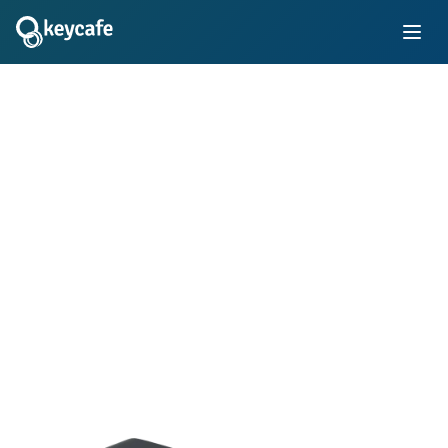
Trasformazione della
Gestione delle Chiavi
Semplifica la gestione delle chiavi con sistemi di custodia
elettronici nella tua azienda. Scopri come migliaia di
aziende innovative utilizzano la piattaforma affidabile di
Keycafe per gestire le chiavi del personale e dei clienti
per flotte di veicoli, immobili, locali, attrezzature e altro
ancora.
Prenota una demo
Preventivo immediato