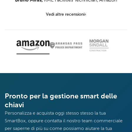
Bruno Miras
,
RME Facilities Technician
,
Amazon
Vedi altre recensioni
›
Pronto per la gestione smart delle
chiavi
Personalizza e acquista oggi stesso stesso la tua
SmartBox, oppure contatta il nostro team commerciale
per saperne di più su come possiamo aiutare la tua