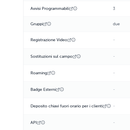
Avvisi Programmabili
3
Gruppi
due
-
Registrazione Video
-
Sostituzioni sul campo
-
Roaming
-
Badge Esterni
-
Deposito chiavi fuori orario per i clienti
-
API