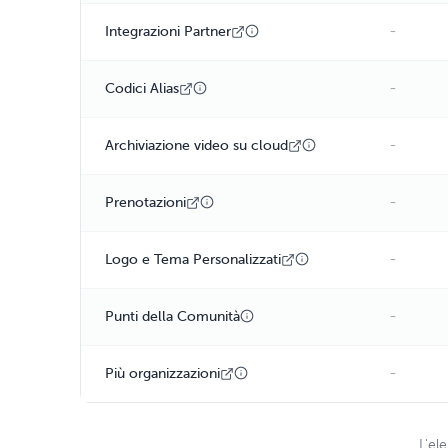
-
Integrazioni Partner
-
Codici Alias
-
Archiviazione video su cloud
-
Prenotazioni
-
Logo e Tema Personalizzati
-
Punti della Comunità
-
Più organizzazioni
L'el