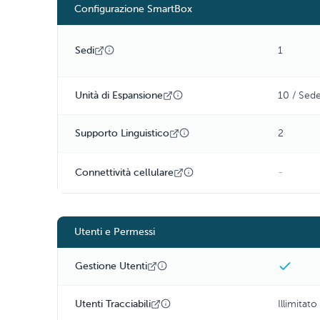
Configurazione SmartBox
Sedi
1
Unità di Espansione
10 / Sed
Supporto Linguistico
2
-
Connettività cellulare
Utenti e Permessi
Gestione Utenti
Utenti Tracciabili
Illimitato