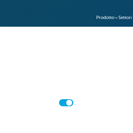
Prodotto
Settori
Prezzi
gli il piano tariffario che meglio si adatta alle tue esige
Mensile
Annuale