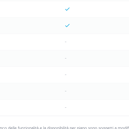
-
-
-
-
-
enco delle funzionalità e la disponibilità per piano sono soggetti a modif