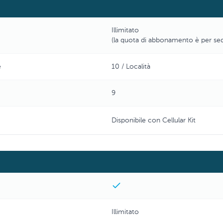
Illimitato
(la quota di abbonamento è per se
e
10 / Località
9
Disponibile con Cellular Kit
Illimitato