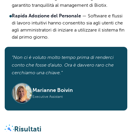
garantito tranquillità al management di Biotix.
Rapida Adozione del Personale
—
Software e flussi
di lavoro intuitivi hanno consentito sia agli utenti che
agli amministratori di iniziare a utilizzare il sistema fin
dal primo giorno.
“Non ci è voluto molto tempo prima di renderci
conto che fosse d'aiuto. Ora è davvero raro che
cerchiamo una chiave.”
Marianne Boivin
Executive Assistant
Risultati