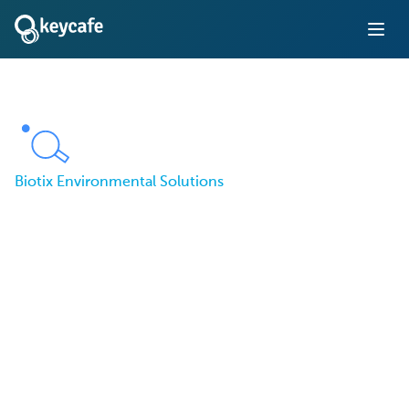
Biotix Environmental Solutions
Come Biotix
Environmental
Solutions ha aumentato
la produttività del team
e ridotto i ritardi con