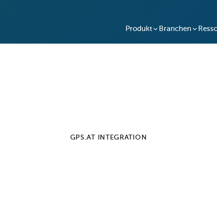
Produkt
Branchen
Ress
GPS.AT
INTEGRATION
afe + GPS.at Integr
ren und verfolgen Sie den Poolfahrzeugzugang für Ihr