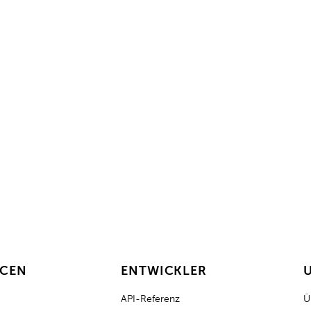
it für smartes Schlüsselmanage
mit Keycafe und
GPS.at
Kontaktieren Sie noch heute unser Ver
fordern Sie ein Sofortangebot an.
Sofortiges Angebot
Vertrieb kontaktieren
RCEN
ENTWICKLER
API-Referenz
Ü