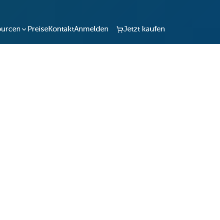
ourcen
Preise
Kontakt
Anmelden
Jetzt kaufen
ation
en Fuhrpark.