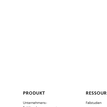
Bere
Legen Sie los 
PRODUKT
RESSOU
Unternehmens-
Fallstudien