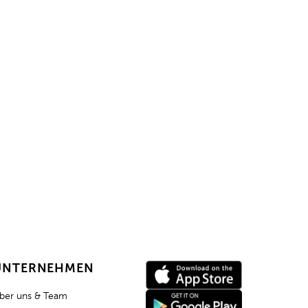
ment?
triebsteam oder
UNTERNEHMEN
ber uns & Team