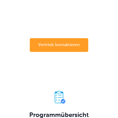
Schützen Sie Ihre Schlüsselmanagement-Investition mit
einem umfassenden Absicherungs- und Upgrade-
Programm, das Ihre SmartBoxes in Top-Zustand und Ihr
System auf dem neuesten Stand hält.
Vertrieb kontaktieren
Programmübersicht