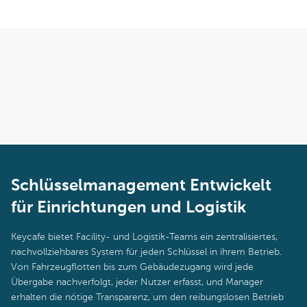
von überall aus sofort und ohne vor Ort sein zu müssen erfolgen.
Schlüsselzugriff auch bei Verbindungsausfällen weiterhin
funktioniert. Sobald die Verbindung wiederhergestellt ist, werden
offline durchgeführte Aktionen wieder mit dem System
synchronisiert, um ein vollständiges und genaues Audit-Protokoll
zu gewährleisten.
Schlüsselmanagement Entwickelt
für Einrichtungen und Logistik
Keycafe bietet Facility- und Logistik-Teams ein zentralisiertes,
nachvollziehbares System für jeden Schlüssel in ihrem Betrieb.
Von Fahrzeugflotten bis zum Gebäudezugang wird jede
Übergabe nachverfolgt, jeder Nutzer erfasst, und Manager
erhalten die nötige Transparenz, um den reibungslosen Betrieb