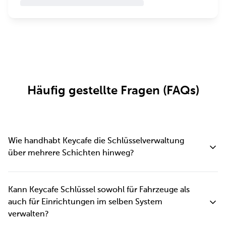
Häufig gestellte Fragen (FAQs)
Wie handhabt Keycafe die Schlüsselverwaltung
über mehrere Schichten hinweg?
Keycafe protokolliert jede Schlüsseltransaktion automatisch,
sodass immer eine klare Aufzeichnung besteht, welche Schlüssel
Kann Keycafe Schlüssel sowohl für Fahrzeuge als
sich beim Schichtwechsel im Umlauf befinden. Abgehende
auch für Einrichtungen im selben System
Mitarbeiter geben Schlüssel vor Schichtende in die SmartBox
verwalten?
zurück, und nachfolgende Mitarbeiter entnehmen, was sie