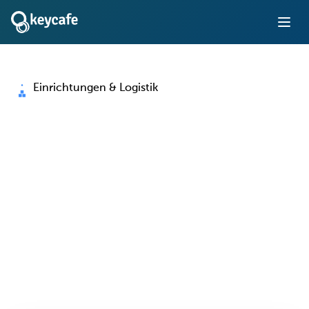
Einrichtungen & Logistik
Schlüsselverwaltung für
Einrichtungen und
Logistikabläufe
Manuelle Schlüsselprotokolle eliminieren, den Zugriff auf
Fahrzeuge und Einrichtungen steuern und den Betrieb
rund um die Uhr aufrechterhalten — mit lückenloser
Nachvollziehbarkeit bei jeder Schlüsselübergabe.