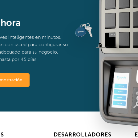
ahora
ves inteligentes en minutos.
án con usted para configurar su
l adecuado para su negocio,
asta por 45 días!
emostración
OS
DESARROLLADORES