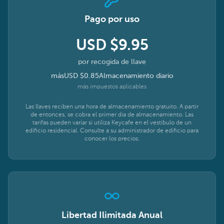
Pago por uso
USD $9.95
por recogida de llave
más
USD $0.85
Almacenamiento diario
más impuestos aplicables
Las llaves reciben una hora de almacenamiento gratuito. A partir
de entonces, se cobra el primer día de almacenamiento. Las
tarifas pueden variar si utiliza Keycafe en el vestíbulo de un
edificio residencial. Consulte a su administrador de edificio para
conocer los precios.
Libertad Ilimitada Anual