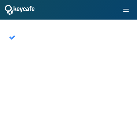
Keycafe Público
Una red global de SmartBoxes de intercambio de
llaves disponibles públicamente para alquileres a
corto plazo. Utilizada por millones de anfitriones y
viajeros en más de 40 ciudades en todo el mundo.
Iniciar prueba gratuita ahora