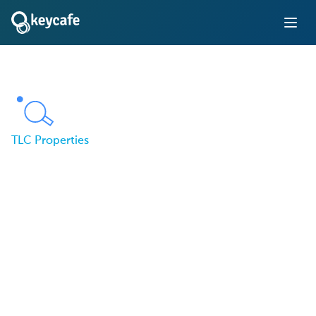
TLC Properties
How TLC Properties
Improved Resident
Services While Lowering
Costs Using Keycafe