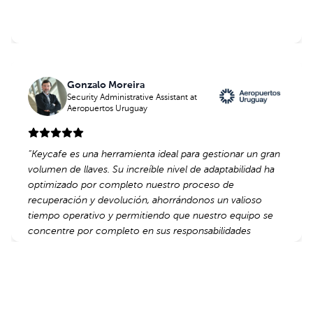
Gonzalo Moreira
Gonzalo Moreira
Security Administrative Assistant
Security Administrative Assistant
at
at
Aeropuertos Uruguay
Aeropuertos Uruguay
“
“
Keycafe es una herramienta ideal para gestionar un gran
Keycafe es una herramienta ideal para gestionar un gran
volumen de llaves. Su increíble nivel de adaptabilidad ha
volumen de llaves. Su increíble nivel de adaptabilidad ha
optimizado por completo nuestro proceso de
optimizado por completo nuestro proceso de
recuperación y devolución, ahorrándonos un valioso
recuperación y devolución, ahorrándonos un valioso
tiempo operativo y permitiendo que nuestro equipo se
tiempo operativo y permitiendo que nuestro equipo se
concentre por completo en sus responsabilidades
concentre por completo en sus responsabilidades
principales.
principales.
”
”
Leer Más Reseñas