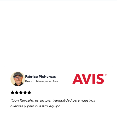
Al Sector de la Construcción le
Encanta Keycafe
Fabrice Pichereau
Fabrice Pichereau
Branch Manager
Branch Manager
at Avis
at Avis
“
“
Con Keycafe, es simple: tranquilidad para nuestros
Con Keycafe, es simple: tranquilidad para nuestros
clientes y para nuestro equipo.
clientes y para nuestro equipo.
”
”