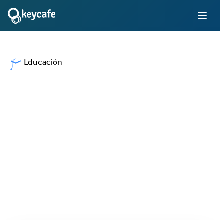
Educación
Gestión de llaves para
Escuelas y
Universidades
Garantice la seguridad y el seguimiento del acceso a
vehículos, instalaciones y equipos en todo su campus,
con un sistema que responsabiliza al personal y mantiene
informados a los administradores.