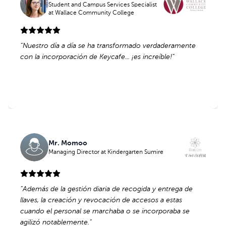
Student and Campus Services Specialist
Student and Campus Services Specialist
at Wallace Community College
at Wallace Community College
“
“
Nuestro día a día se ha transformado verdaderamente
Nuestro día a día se ha transformado verdaderamente
con la incorporación de Keycafe... ¡es increíble!
con la incorporación de Keycafe... ¡es increíble!
”
”
Mr. Momoo
Mr. Momoo
Managing Director
Managing Director
at Kindergarten Sumire
at Kindergarten Sumire
“
“
Además de la gestión diaria de recogida y entrega de
Además de la gestión diaria de recogida y entrega de
llaves, la creación y revocación de accesos a estas
llaves, la creación y revocación de accesos a estas
cuando el personal se marchaba o se incorporaba se
cuando el personal se marchaba o se incorporaba se
agilizó notablemente.
agilizó notablemente.
”
”