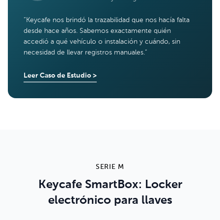
“
Keycafe nos brindó la trazabilidad que nos hacía falta
desde hace años. Sabemos exactamente quién
accedió a qué vehículo o instalación y cuándo, sin
necesidad de llevar registros manuales.
”
Leer Caso de Estudio
>
SERIE M
Keycafe SmartBox: Locker
electrónico para llaves