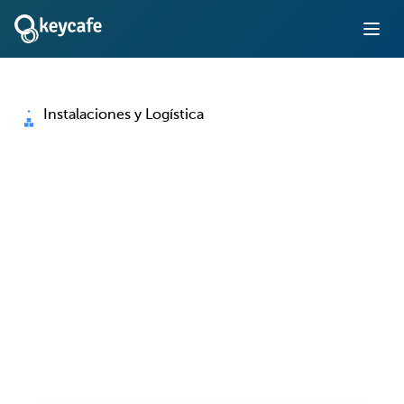
Instalaciones y Logística
Gestión de llaves para
Operaciones de
Instalaciones y Logística
Elimine los registros manuales de llaves, controle el
acceso a vehículos e instalaciones, y mantenga las
operaciones funcionando las 24 horas del día — con total
rendición de cuentas en cada entrega.