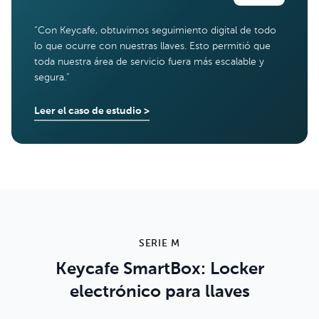
“
Con Keycafe, obtuvimos seguimiento digital de todo
lo que ocurre con nuestras llaves. Esto permitió que
toda nuestra área de servicio fuera más escalable y
segura.
”
Leer el caso de estudio
>
SERIE M
Keycafe SmartBox: Locker
electrónico para llaves