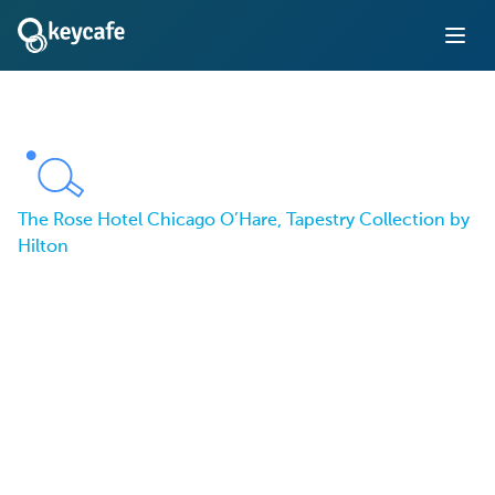
The Rose Hotel Chicago O’Hare, Tapestry Collection by
Hilton
Asegurando el éxito:
Cómo Keycafe ayudó a
The Rose Hotel a
dominar la gestión de