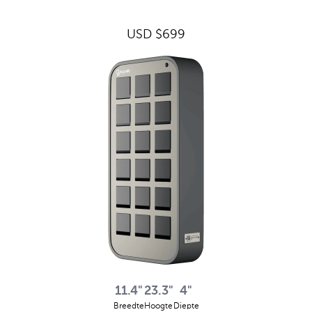
USD $699
11.4"
23.3"
4"
Breedte
Hoogte
Diepte