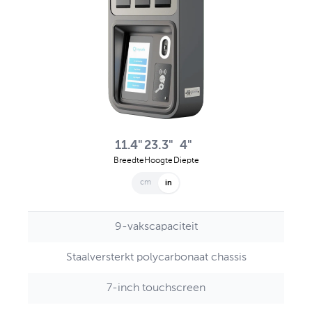
11.4"
23.3"
4"
Breedte
Hoogte
Diepte
cm
in
9-vakscapaciteit
Staalversterkt polycarbonaat chassis
7-inch touchscreen