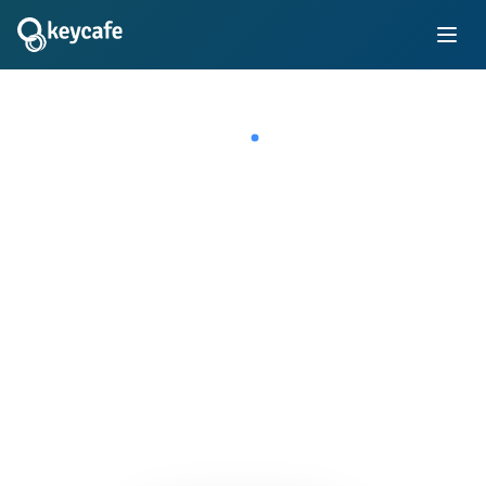
Zakelijk Sleutelbeheer
Volg alle sleutels vanaf één account. Geef alleen toegang
aan vertrouwde medewerkers, contractanten, huurders
of klanten. De Keycafe SmartBox is eenvoudig te
installeren op elk type muur. Eenvoudige API-
commando's bieden u de mogelijkheid het in uw eigen
systemen te integreren.