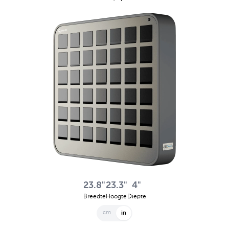
23.8"
23.3"
4"
Breedte
Hoogte
Diepte
cm
in