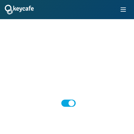
Preços
Escolha o plano de preços que melhor se adapta
às suas necessidades
Mensal
Anual