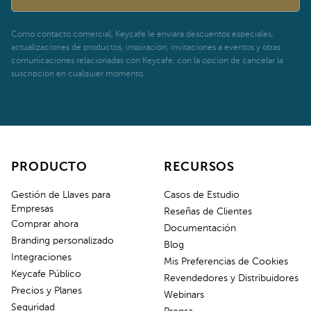
Como contacto comercial, Keycafe le enviará descuentos especiales,
actualizaciones de productos, inspiración, invitaciones a eventos y otras
comunicaciones relacionadas con Keycafe, con la opción de cancelar la
suscripción en cualquier momento.
PRODUCTO
RECURSOS
Gestión de Llaves para
Casos de Estudio
Empresas
Reseñas de Clientes
Comprar ahora
Documentación
Branding personalizado
Blog
Integraciones
Mis Preferencias de Cookies
Keycafe Público
Revendedores y Distribuidores
Precios y Planes
Webinars
Seguridad