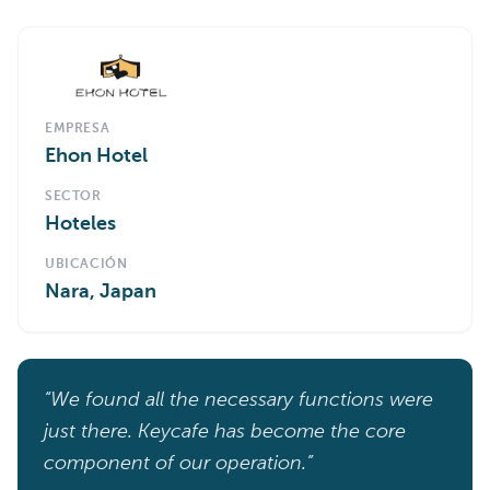
EMPRESA
Ehon Hotel
SECTOR
Hoteles
UBICACIÓN
Nara, Japan
“We found all the necessary functions were
just there. Keycafe has become the core
component of our operation.”