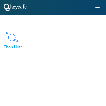
Ehon Hotel
Keycafe Brings Flexible
Check-In and Easy
Adminstration to Ehon
Hotel