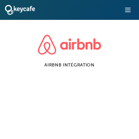
AIRBNB
INTÉGRATION
Keycafe + Intégration
Airbnb
Automatiser l'accès à la propriété et la communication
pour les invités
En savoir plus
Installation