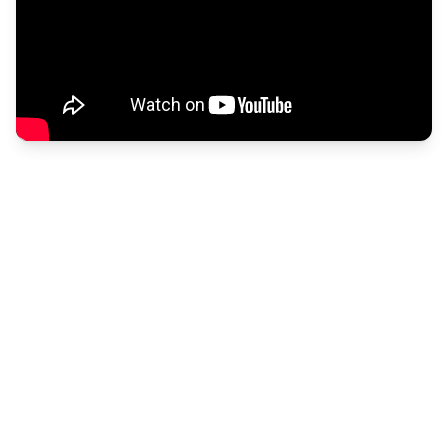
Prêt pour la gestion intelligente des
clés ?
Démarrez avec Keycafe et
Airbnb
aujourd'hui. Contactez
notre équipe commerciale ou demandez un devis
instantané.