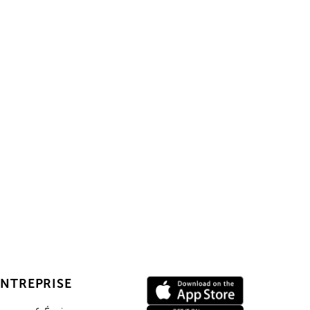
clés ?
ommerciale ou
ENTREPRISE