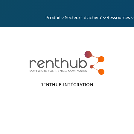
Produit
Secteurs d'activité
Ressources
RENTHUB
INTÉGRATION
fe + Renthub Intég
iez votre processus de location de véhicules et d'équ