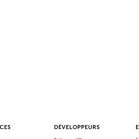
pour la gestion intelligente des 
c Keycafe et
Renthub
aujourd'hui. Contactez notre équipe c
demandez un devis instantané.
Devis instantané
Contactez le service commercial
CES
DÉVELOPPEURS