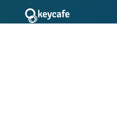
Keyca
Simplif