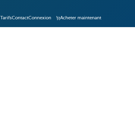
Tarifs
Contact
Connexion
Acheter maintenant
e fiable pour la gestion des clés d'entreprise !
ontrôle des clés de votre organisation,
 connectivité en temps réel et à une application
z gérer les clés à distance à tout moment, où que
s opérations 24h/24 et 7j/7.