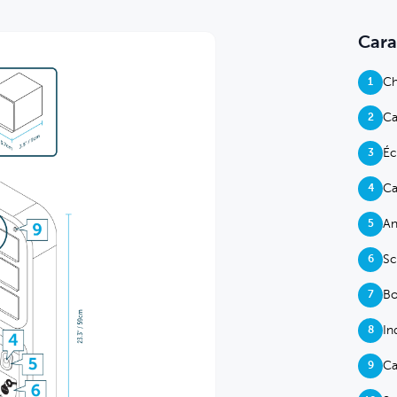
Cara
Ch
1
Ca
2
Éc
3
C
4
An
5
Sc
6
Bo
7
In
8
Ca
9