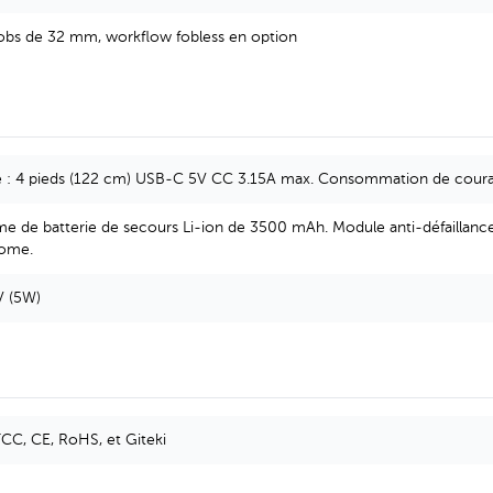
obs de 32 mm, workflow fobless en option
e : 4 pieds (122 cm) USB-C 5V CC 3.15A max. Consommation de couran
e de batterie de secours Li-ion de 3500 mAh. Module anti-défaillance
ome.
 (5W)
CC, CE, RoHS, et Giteki