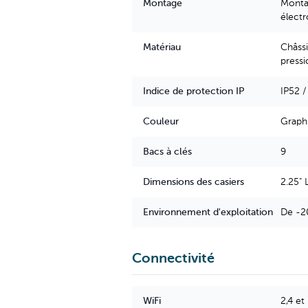
Montage
Montag
électr
Matériau
Châssi
pressi
Indice de protection IP
IP52 /
Couleur
Graphi
Bacs à clés
9
Dimensions des casiers
2.25" 
Environnement d'exploitation
De -20
Connectivité
WiFi
2,4 et