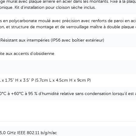
e mural avec plaque arrière en acier dans les montants. Fixé à la plaqu
onique. Kit d'installation pour cloison sèche inclus.
s en polycarbonate moulé avec précision avec renforts de paroi en ac
on, et structure de montage et de verrouillage maître à double plaque d
 Résistant aux intempéries (IP56 avec boîtier extérieur)
te aux accents d'obsidienne
L x 1.75" H x 3.5" P (5.7cm L x 4.5cm H x 9cm P)
°C à +60°C à 95 % d'humidité relative sans condensation lorsqu'il est a
 5,0 GHz IEEE 802.11 b/g/n/ac