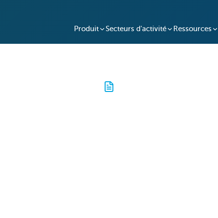
Produit
Secteurs d'activité
Ressources
MS5 Series Specs
Présentation de la SmartBox MS5, votre partenair
Ce système de casier à clés IoT rationalise le c
n'autorisant que les accès autorisés. Grâce à la
basée sur le cloud, vous et votre équipe pouve
vous soyez – assurant le bon déroulement de vo