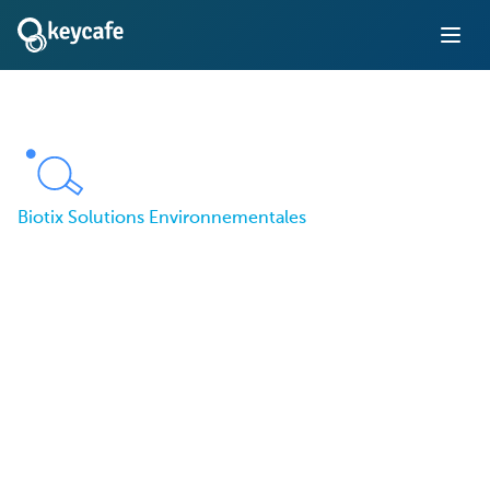
Biotix Solutions Environnementales
Comment Biotix
Environmental
Solutions a stimulé la
productivité de son
équipe et réduit les