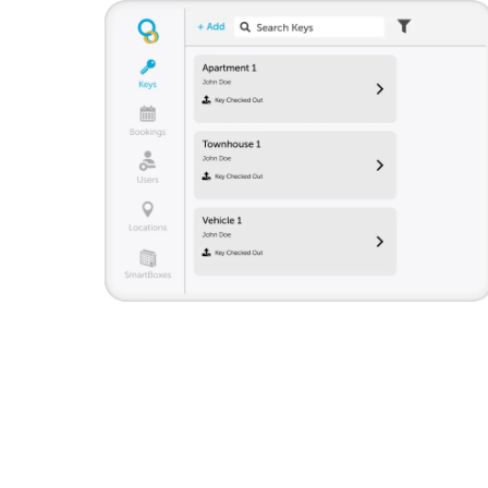
Monitora tutte le chiavi da un unico
account. Concedi l'accesso solo a
personale e collaboratori fidati, in modo
continuativo o su richiesta. La SmartBox
Keycafe si installa facilmente su qualsiasi