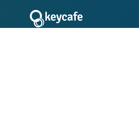
Trasformazione del
delle Chiavi
Semplifica la gestione delle chiavi con sistemi di
custodia elettronici nella tua azienda. Scopri
come migliaia di aziende innovative utilizzano la
piattaforma affidabile di Keycafe per gestire le
chiavi del personale e dei clienti per flotte di