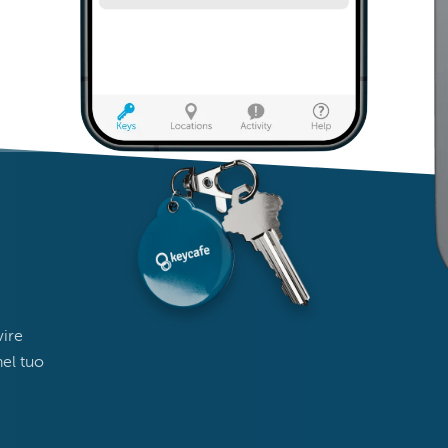
vire
nel tuo