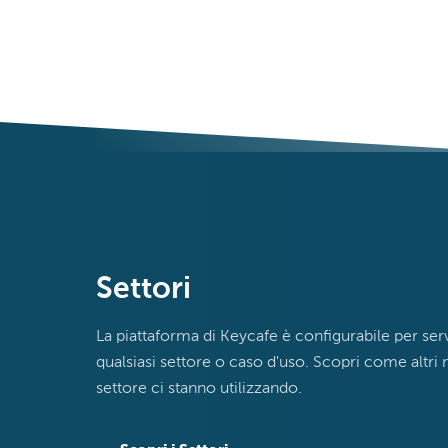
tipo di parete. Semplici comandi API
consentono l'integrazione nel tuo
sistema IT.
Esplora Soluzioni Aziendali
›
Settori
La piattaforma di Keycafe è configurabile per ser
qualsiasi settore o caso d'uso. Scopri come altri 
settore ci stanno utilizzando.