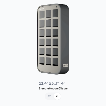
11.4"
23.3"
4"
Breedte
Hoogte
Diepte
cm
in