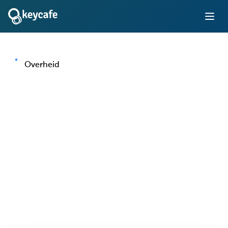
Overheid
Sleutelbeheer voor
Overheidsinstellingen
en -instanties
Breng verantwoording en controleerbaarheid naar
wagenparken van de overheid, faciliteiten en beveiligde
ruimtes — met een systeem dat is gebouwd voor de
toezichtsvereisten van de publieke sector.