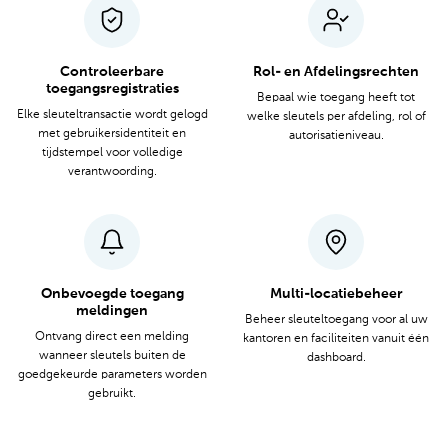
Controleerbare
Rol- en Afdelingsrechten
toegangsregistraties
Bepaal wie toegang heeft tot
Elke sleuteltransactie wordt gelogd
welke sleutels per afdeling, rol of
met gebruikersidentiteit en
autorisatieniveau.
tijdstempel voor volledige
verantwoording.
Onbevoegde toegang
Multi-locatiebeheer
meldingen
Beheer sleuteltoegang voor al uw
Ontvang direct een melding
kantoren en faciliteiten vanuit één
wanneer sleutels buiten de
dashboard.
goedgekeurde parameters worden
gebruikt.