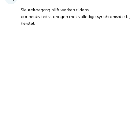
Sleuteltoegang blijft werken tijdens
connectiviteitsstoringen met volledige synchronisatie bij
herstel.
Bekijk plannen en prijzen
Overheid Love Keycafe