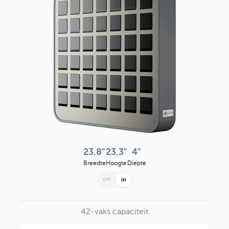
23.8"
23.3"
4"
Breedte
Hoogte
Diepte
cm
in
42-vaks capaciteit