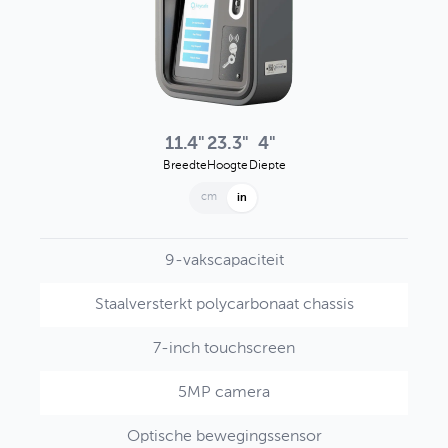
11.4"
23.3"
4"
Breedte
Hoogte
Diepte
cm
in
9-vakscapaciteit
Staalversterkt polycarbonaat chassis
7-inch touchscreen
5MP camera
Optische bewegingssensor