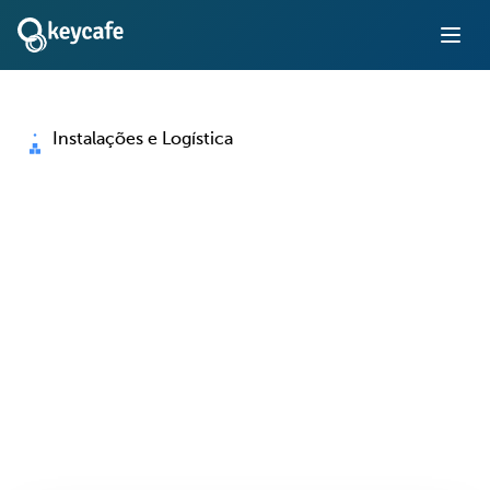
Instalações e Logística
Gestão de Chaves para
Operações de
Instalações e Logística
Elimine registros manuais de chaves, controle o acesso a
veículos e instalações e mantenha as operações em
funcionamento ininterrupto — com total prestação de
contas a cada entrega.