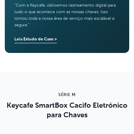
“
Com a Keycafe, obtivemos rastreamento digital para
tudo o que acontece com as nossas chaves. Isso
tornou toda a nossa área de serviço mais escalável e
segura.
”
Leia Estudo de Caso
>
SÉRIE M
Keycafe SmartBox Cacifo Eletrónico
para Chaves