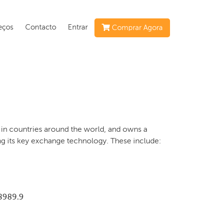
eços
Contacto
Entrar
Comprar Agora
ts in countries around the world, and owns a
ng its key exchange technology. These include:
8989.9