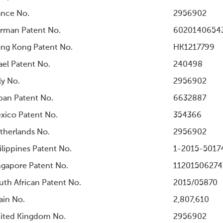
ance No.
2956902
rman Patent No.
6020140654
ng Kong Patent No.
HK1217799
rael Patent No.
240498
ly No.
2956902
pan Patent No.
6632887
xico Patent No.
354366
therlands No.
2956902
ilippines Patent No.
1-2015-5017
ngapore Patent No.
11201506274
uth African Patent No.
2015/05870
ain No.
2,807,610
ited Kingdom No.
2956902