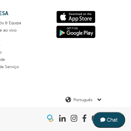
ESA
ós & Equipa
e ao vivo
s
o
ade
de Serviço
Idioma
Chat