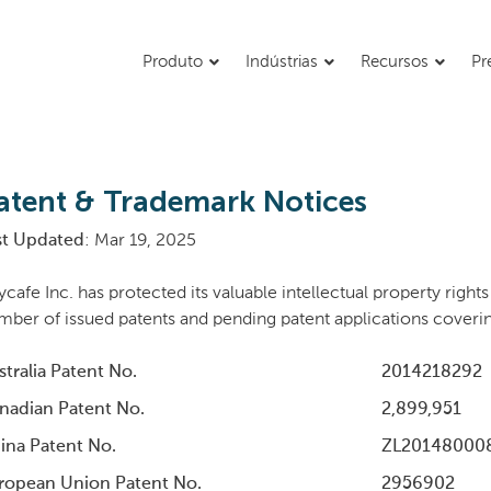
Produto
Indústrias
Recursos
Pr
atent & Trademark Notices
st Updated
: Mar 19, 2025
ycafe Inc. has protected its valuable intellectual property righ
mber of issued patents and pending patent applications coveri
stralia Patent No.
2014218292
nadian Patent No.
2,899,951
ina Patent No.
ZL20148000
ropean Union Patent No.
2956902