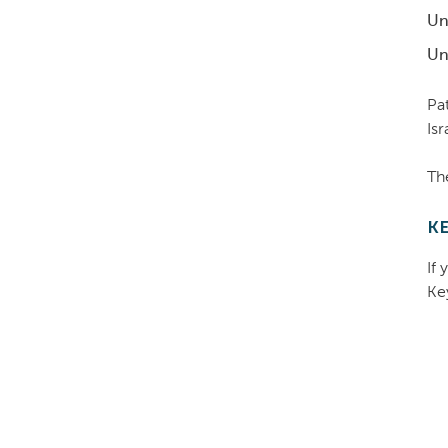
Un
Un
Pa
Isr
The
KE
If
Ke