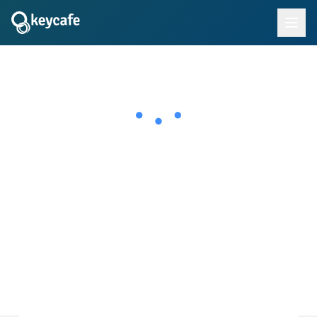
Parceiros e
Revendedores
Revenda ou inove na plataforma Keycafe