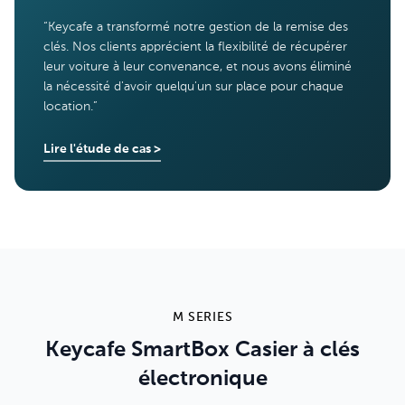
“
Keycafe a transformé notre gestion de la remise des
clés. Nos clients apprécient la flexibilité de récupérer
leur voiture à leur convenance, et nous avons éliminé
la nécessité d'avoir quelqu'un sur place pour chaque
location.
”
Lire l'étude de cas
>
M SERIES
Keycafe SmartBox Casier à clés
électronique