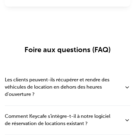
Foire aux questions (FAQ)
Les clients peuvent-ils récupérer et rendre des
véhicules de location en dehors des heures
d'ouverture ?
Oui. Keycafe permet des locations entièrement autonomes. Une
fois la réservation confirmée, le client reçoit un code d'accès
Comment Keycafe s'intègre-t-il à notre logiciel
unique ou peut utiliser l'application Keycafe pour récupérer sa clé
de réservation de locations existant ?
directement depuis la SmartBox — à toute heure. Les retours