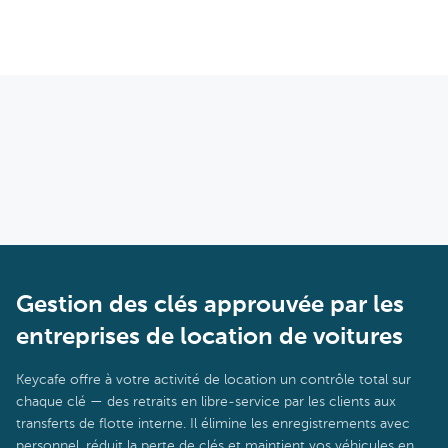
Des plafonds de clés empêchent un utilisateur de détenir trop de
Oui. Keycafe s'adapte aussi bien à une seule SmartBox dans un
clés simultanément. Ensemble, ces fonctionnalités rendent
petit site indépendant qu'à des déploiements multi-unitaires pour
presque impossible qu'une clé disparaisse sans un enregistrement
de grandes opérations de flotte. Le modèle tarifaire est basé sur
clair de son parcours.
le nombre de SmartBoxes et d'utilisateurs, de sorte que les petits
opérateurs ne paient que pour ce dont ils ont besoin. Le système
est le même quelle que soit la taille – le même matériel, la
même application, et le même suivi et les mêmes rapports en
temps réel.
Gestion des clés approuvée par les
entreprises de location de voitures
Keycafe offre à votre activité de location un contrôle total sur
chaque clé — des retraits en libre-service par les clients aux
transferts de flotte interne. Il élimine les enregistrements avec
personnel, réduit la perte de clés et maintient vos véhicules en