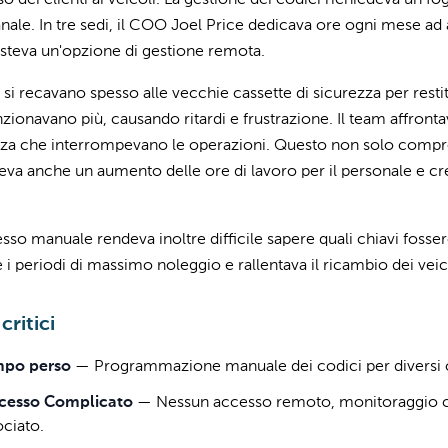
so dei clienti ai veicoli. La gestione dei codici richiedeva un
nale. In tre sedi, il COO Joel Price dedicava ore ogni mese 
steva un'opzione di gestione remota.
ti si recavano spesso alle vecchie cassette di sicurezza per rest
zionavano più, causando ritardi e frustrazione. Il team affronta
zza che interrompevano le operazioni. Questo non solo compro
eva anche un aumento delle ore di lavoro per il personale e cre
esso manuale rendeva inoltre difficile sapere quali chiavi fosser
 i periodi di massimo noleggio e rallentava il ricambio dei veic
critici
po perso
—
Programmazione manuale dei codici per diversi c
cesso Complicato
—
Nessun accesso remoto, monitoraggio co
ociato.