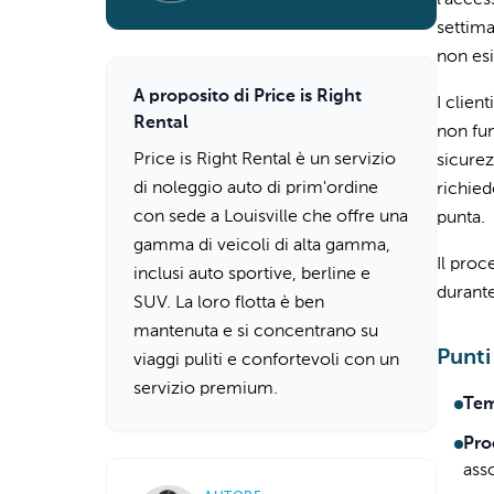
l'acces
settima
non esi
A proposito di Price is Right
I clien
Rental
non fun
Price is Right Rental è un servizio
sicure
di noleggio auto di prim'ordine
richied
con sede a Louisville che offre una
punta.
gamma di veicoli di alta gamma,
Il proc
inclusi auto sportive, berline e
durante
SUV. La loro flotta è ben
mantenuta e si concentrano su
Punti 
viaggi puliti e confortevoli con un
servizio premium.
Tem
Pro
ass