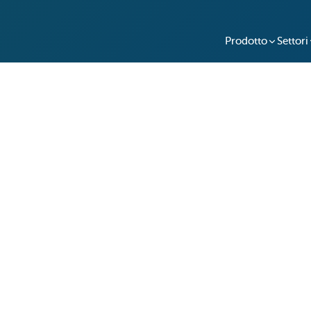
Prodotto
Settori
l Passa dai Codici Manuali
lle Chiavi