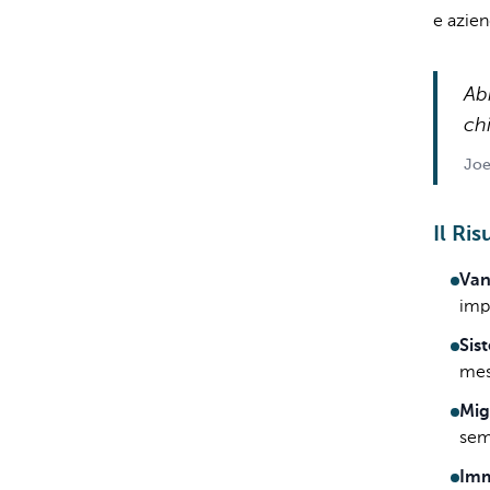
e azien
Ab
chi
Joe
Il Ris
Van
impi
Sis
mes
Mig
sem
Imm