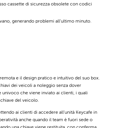
resso cassette di sicurezza obsolete con codici
tavano, generando problemi all'ultimo minuto.
remota e il design pratico e intuitivo del suo box.
 chiavi dei veicoli a noleggio senza dover
nivoco che viene inviato ai clienti, i quali
 chiave del veicolo.
tendo ai clienti di accedere all'unità Keycafe in
peratività anche quando il team è fuori sede o
 quando una chiave viene restituita, con conferma