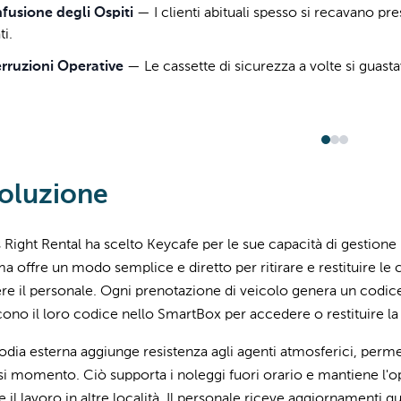
fusione degli Ospiti
—
I clienti abituali spesso si recavano p
ti.
erruzioni Operative
—
Le cassette di sicurezza a volte si guas
oluzione
s Right Rental ha scelto Keycafe per le sue capacità di gestione 
ema offre un modo semplice e diretto per ritirare e restituire le
re il personale. Ogni prenotazione di veicolo genera un codice u
cono il loro codice nello SmartBox per accedere o restituire la
odia esterna aggiunge resistenza agli agenti atmosferici, permet
si momento. Ciò supporta i noleggi fuori orario e mantiene l'o
e il lavoro in altre località. Il personale riceve aggiornamenti