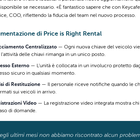
isponibile se necessario. «È fantastico sapere che con Keycaf
ice, COO, riflettendo la fiducia del team nel nuovo processo.
mentazione di Price is Right Rental
cciamento Centralizzato
—
Ogni nuova chiave del veicolo vi
l'attività delle chiavi rimanga in un unico posto.
esso Esterno
—
L'unità è collocata in un involucro protetto dag
esso sicuro in qualsiasi momento.
isi di Restituzione
—
Il personale riceve notifiche quando le c
rmati sui veicoli in arrivo.
istrazioni Video
—
La registrazione video integrata mostra chi
caso di domande.
egli ultimi mesi non abbiamo riscontrato alcun proble