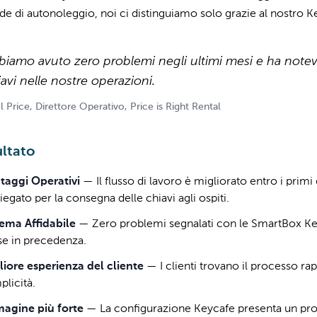
de di autonoleggio, noi ci distinguiamo solo grazie al nostro K
biamo avuto zero problemi negli ultimi mesi e ha notev
avi nelle nostre operazioni.
l Price, Direttore Operativo, Price is Right Rental
ultato
taggi Operativi
—
Il flusso di lavoro è migliorato entro i pri
egato per la consegna delle chiavi agli ospiti.
tema Affidabile
—
Zero problemi segnalati con le SmartBox Key
e in precedenza.
liore esperienza del cliente
—
I clienti trovano il processo r
plicità.
agine più forte
—
La configurazione Keycafe presenta un proc