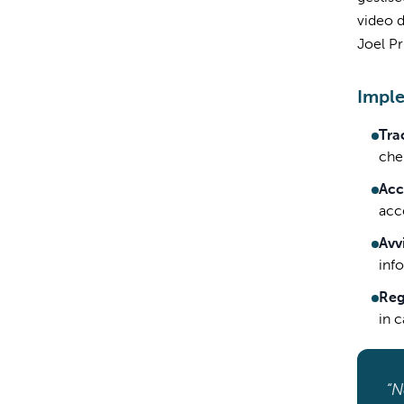
video d
Joel Pr
Imple
Tra
che 
Acc
acc
Avv
info
Reg
in 
“N