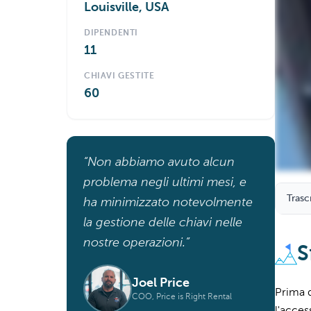
Louisville, USA
DIPENDENTI
11
CHIAVI GESTITE
60
“Non abbiamo avuto alcun
problema negli ultimi mesi, e
Trasc
ha minimizzato notevolmente
la gestione delle chiavi nelle
nostre operazioni.”
S
Joel Price
Prima d
COO, Price is Right Rental