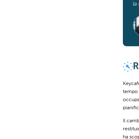
la
R
Keycafe
tempo p
occupar
pianifi
Il camb
restitu
ha scop