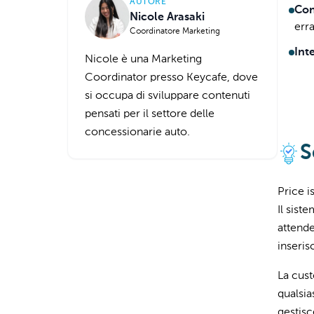
AUTORE
Con
Nicole Arasaki
erra
Coordinatore Marketing
Int
Nicole è una Marketing
Coordinator presso Keycafe, dove
si occupa di sviluppare contenuti
pensati per il settore delle
concessionarie auto.
S
Price i
Il sist
attende
inseris
La cust
qualsia
gestisc