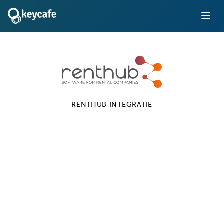
RENTHUB
INTEGRATIE
Keycafe + Renthub
Integratie
Stroomlijn uw voertuig- en apparatuurverhuurproces
Meer informatie
Installatie