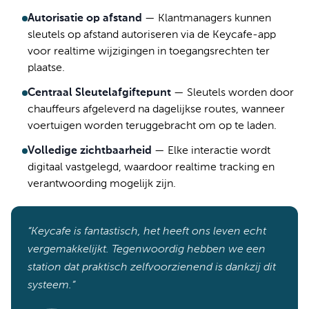
Autorisatie op afstand
—
Klantmanagers kunnen
sleutels op afstand autoriseren via de Keycafe-app
voor realtime wijzigingen in toegangsrechten ter
plaatse.
Centraal Sleutelafgiftepunt
—
Sleutels worden door
chauffeurs afgeleverd na dagelijkse routes, wanneer
voertuigen worden teruggebracht om op te laden.
Volledige zichtbaarheid
—
Elke interactie wordt
digitaal vastgelegd, waardoor realtime tracking en
verantwoording mogelijk zijn.
“Keycafe is fantastisch, het heeft ons leven echt
vergemakkelijkt. Tegenwoordig hebben we een
station dat praktisch zelfvoorzienend is dankzij dit
systeem.”