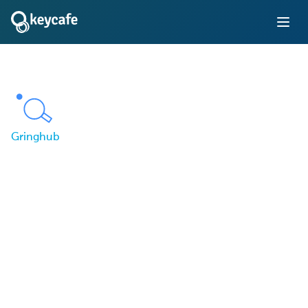
Gringhub
Hoe Gringhub het
sleutelbeheer van EV-
wagenparken voor last-
mile bezorglogistiek
oploste