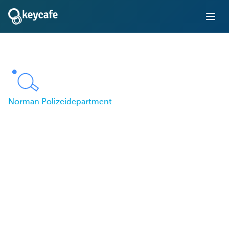
Norman Polizeidepartment
Die Polizeibehörde
Norman optimiert den
Zugang zu
Streifenwagen mit
Keycafe