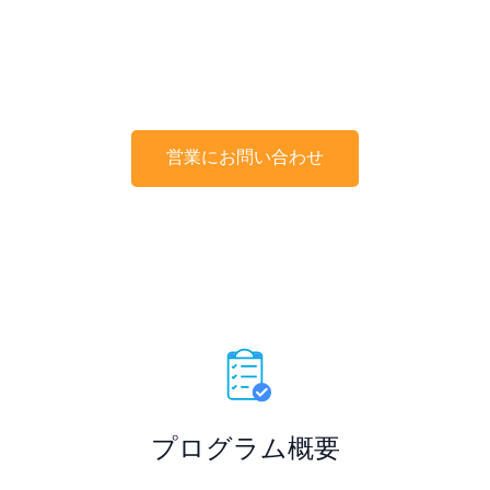
SmartBoxを最高の状態に保ち、システムを最新に維持す
る包括的な補償およびアップグレードプログラムが、鍵管
理への投資を保護します。
営業にお問い合わせ
プログラム概要