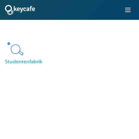
Studentenfabrik
Student Factory ersetzt d
Nachtschicht durch
automatisiertes
Gästeschlüsselmanagem