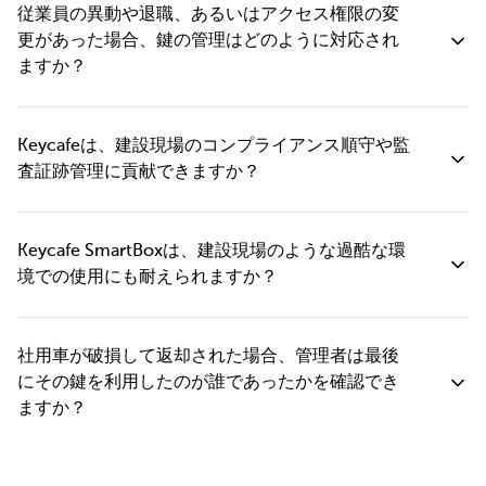
み、ドライバーは担当車両にのみアクセスを許可するといった、
元管理されます。プロジェクトマネージャーや管理者は、ダッシ
従業員の異動や退職、あるいはアクセス権限の変
きめ細やかな運用が可能です。
ュボードやモバイルアプリから、すべての現場の鍵の利用状況を
更があった場合、鍵の管理はどのように対応され
確認し、アクセス権限を設定し、各種レポートを取得することが
ますか？
可能です。 これにより、鍵のアクセス管理や緊急時の対応のため
に、現場に物理的に立ち会う必要は一切なくなります。
Keycafeダッシュボードやモバイルアプリから、鍵へのアクセス権
限を瞬時に解除できます。権限が削除されたその瞬間から、対象
Keycafeは、建設現場のコンプライアンス順守や監
者のPINやアプリからのアクセスは無効となり、鍵の利用ができな
査証跡管理に貢献できますか？
くなります。 これにより、期間限定で現場に入る下請業者様や、
複数のプロジェクトを兼務する正社員の方など、多様な働き方に
Keycafeでは、鍵の受け渡し、返却はもちろん、アクセス失敗に至
対応した柔軟な鍵管理を実現し、セキュリティと業務効率を向上
るまで、全ての鍵操作を詳細に記録します。ユーザーID、日時、
Keycafe SmartBoxは、建設現場のような過酷な環
させます。
鍵情報が紐付けられ、確実な管理・追跡をサポートします。 記録
境での使用にも耐えられますか？
されたログはエクスポート可能で、コンプライアンス報告、保険
請求、設備稼働状況の確認、社内調査など、多岐にわたる用途で
SmartBoxは、オフィス、現場事務所、入退室管理されたスペース
ご活用いただけます。管理者は、必要な時にいつでも全ての履歴
など、ビジネスでの設置に特化して設計されています。壁面設置
社用車が破損して返却された場合、管理者は最後
にアクセスし、確認することができます。
型で強固に固定できるため、現場事務所、社用車ヤード、機材置
にその鍵を利用したのが誰であったかを確認でき
き場など、様々な環境で安全にご利用いただけます。常設の施設
ますか？
がない場所でも、現場トレーラーや仮設事務所への設置が可能で
す。稼働には、標準的な電源コンセントとWi-Fiまたは携帯回線接
はい、Keycafeシステムには、すべての鍵の利用履歴が詳細に記
続が必要です。
録・保存されます。 万が一、車両に破損が見つかった場合でも、