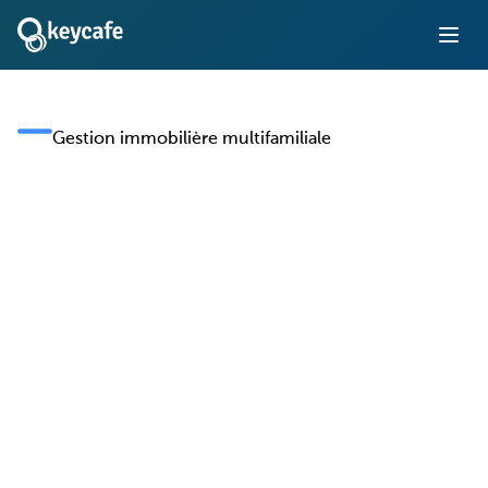
Gestion immobilière multifamiliale
Gestion des clés pour
les gestionnaires
immobiliers
multifamiliaux
Gérer les clés des unités, des équipements et de la
maintenance sur l'ensemble de votre portefeuille
immobilier — avec un accès sécurisé en libre-service
pour les résidents et une traçabilité complète pour votre