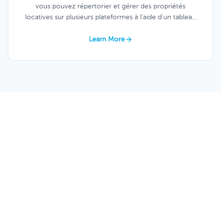
vous pouvez répertorier et gérer des propriétés
locatives sur plusieurs plateformes à l'aide d'un tableau
de bord unique et simple.
Learn More
Gestion immobilière multifamiliale
Love Keycafe