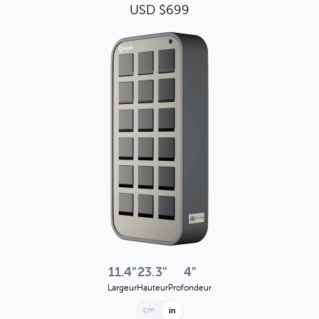
USD $699
11.4"
23.3"
4"
Largeur
Hauteur
Profondeur
cm
in