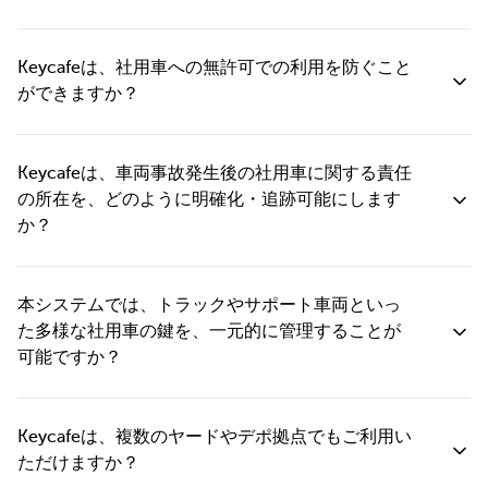
各ドライバーは、シフトや業務開始時にPINまたはKeycafeアプリ
を使って社用車の鍵を受け取り、業務終了後に返却します。 すべ
Keycafeは、社用車への無許可での利用を防ぐこと
ての鍵の受け渡し履歴は、ドライバー識別情報と時刻とともに自
ができますか？
動記録されます。 フリート管理者は、すべての社用車の鍵の状況
をリアルタイムで把握でき、予定時刻までに鍵が返却されない場
はい。社用車鍵へのアクセスは、明確な権限が付与されたドライ
合には自動でアラートを受け取ることが可能です。
バーに限定されます。 権限のない者による鍵の取り出しはシステ
Keycafeは、車両事故発生後の社用車に関する責任
ムが自動で拒否し、その試行はすべて記録されます。フリート管
の所在を、どのように明確化・追跡可能にします
理者には不正なアクセス試行が即座に通知されるため、すべての
か？
操作履歴が明確に残り、高いセキュリティと透明性を実現しま
す。
鍵の貸し出し、返却、アクセス拒否といった全ての鍵の動きは、
Keycafeシステム内に正確なタイムスタンプと使用者情報とともに
本システムでは、トラックやサポート車両といっ
記録されます。 万一、社用車でトラブルが発生した場合でも、社
た多様な社用車の鍵を、一元的に管理することが
用車の管理者はすぐに完全なアクセス履歴を検索し、誰がいつ、
可能ですか？
どの車両を使用したかを明確に把握できます。 この記録は、保険
請求やコンプライアンス報告、そして社内調査において、強力な
Keycafeは、長距離トラック、地域配送車両、構内設備、サポート
証拠として活用可能です。
バン、トレーラーの鍵など、あらゆる種類の物理鍵を同一システ
Keycafeは、複数のヤードやデポ拠点でもご利用い
ム内で一元管理することが可能です。車両タイプごとに詳細なア
ただけますか？
クセス権限を設定できるため、ドライバーは承認された車両のみ