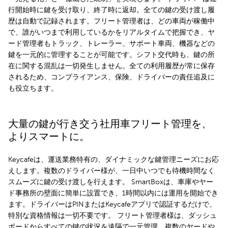
行開始時に鍵を受け取り、終了時に返却。全ての鍵の受け渡し履
歴は自動で記録されます。フリート管理者は、どの車両が稼働中
で、誰がいつまで利用しているかをリアルタイムで把握でき、ヤ
ード管理者もトラック、トレーラー、サポート車両、機器などの
鍵を一元的に管理することが可能です。シフト交代時も、鍵の所
在に関する混乱は一切発生しません。全ての利用履歴が常に保存
されるため、コンプライアンス、保険、ドライバーの責任追及に
も役立ちます。
大量の鍵が行き交う社用車フリート管理を、
よりスマートに。
Keycafeは、運送業務特有の、ダイナミックな鍵管理ニーズにお応
えします。複数のドライバー様が、一日中いつでも待機時間なく
スムーズに鍵の受け渡しを行えます。 SmartBoxは、車庫やヤー
ド事務所の壁面に簡単に設置でき、1時間以内には運用を開始でき
ます。ドライバーはPINまたはKeycafeアプリで認証するだけで、
特別な資格情報は一切不要です。 フリート管理者様は、ダッシュ
ボードからすべての鍵の状況を遠隔で一元管理。複数のヤードや