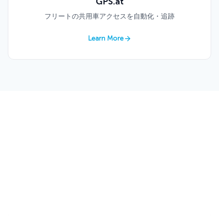
GPS.at
フリートの共用車アクセスを自動化・追跡
Learn More
運送・輸送業に選ばれる、Keycafeの
スマートな鍵管理。