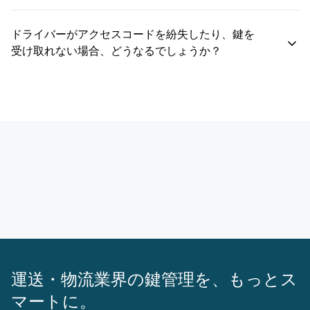
を利用できます。
はい、各拠点にSmartBoxを設置し、全てのSmartBoxを一つの
Keycafeアカウントで一元管理できます。 フリート管理者は、中
ドライバーがアクセスコードを紛失したり、鍵を
央のダッシュボードから全拠点の状況を可視化し、一目で把握す
受け取れない場合、どうなるでしょうか？
ることが可能です。さらに、ドライバーごとにアクセス可能な拠
点を柔軟に設定でき、レポートも拠点別または運用全体で取得で
Keycafeダッシュボードやモバイルアプリから、現場に赴くことな
きます。
く、数秒で新しいアクセスコードを発行できます。 さらに、本シ
ステムはすべてのアクセス失敗履歴を自動的に記録。管理者は迅
速に状況を把握し、問題発生による業務の遅延を未然に防ぐこと
ができます。
運送・物流業界の鍵管理を、もっとス
マートに。