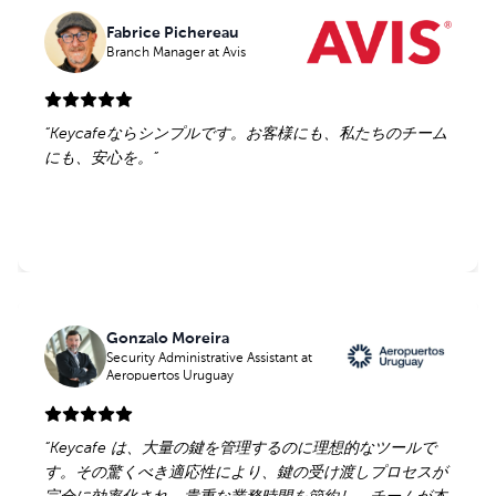
Fabrice Pichereau
Fabrice Pichereau
Branch Manager
Branch Manager
at Avis
at Avis
“
“
Keycafeならシンプルです。お客様にも、私たちのチーム
Keycafeならシンプルです。お客様にも、私たちのチーム
にも、安心を。
にも、安心を。
”
”
Gonzalo Moreira
Gonzalo Moreira
Security Administrative Assistant
Security Administrative Assistant
at
at
Aeropuertos Uruguay
Aeropuertos Uruguay
“
“
Keycafe は、大量の鍵を管理するのに理想的なツールで
Keycafe は、大量の鍵を管理するのに理想的なツールで
す。その驚くべき適応性により、鍵の受け渡しプロセスが
す。その驚くべき適応性により、鍵の受け渡しプロセスが