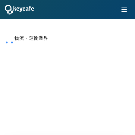
物流・運輸業界
運送・運輸業の鍵の管
理・受け渡しを、もっと
スマートに。
社用車フリート全体の鍵を正確に追跡し、不正利用を防止
します。 24時間365日稼働するシステムが、あらゆる拠
点や車庫でドライバーの鍵の受け渡しをスムーズにし、業
務効率を向上させます。