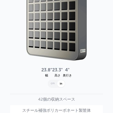
23.8"
23.3"
4"
幅
高さ
奥行き
cm
in
42個の収納スペース
スチール補強ポリカーボネート製筐体