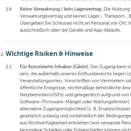
1.4
Keine Verwahrung / kein Lagervertrag.
Die Nutzung 
Verwahrungsvertrag und keinen Lager-, Transport-, 
Übergeben Sie Schlüssel nicht an Personal vor Ort; 
ausschließlich über die Geräte und App-Abläufe.
Wichtige Risiken & Hinweise
2.1
Für Autorisierte Inhaber (Gäste).
Der Zugang kann si
sein, die außerhalb unseres Einflussbereichs liegen 
Veranstaltungsorten, Vorschriften von Vermietern o
öffentliche Ereignisse, rechtmäßige behördliche A
Netzbetreibern/ISPs) und gelegentlich aufgrund von 
Software-/Firmware-Mängel oder Wartungsfenster)
alternative Zugangsmöglichkeit (z. B. Ersatzschlüssel
gesetzlich zulässig und vorbehaltlich der Bedingungen
aus Nichtverfügbarkeit entstehen (wie verpasste Rei
besondere Schäden oder Folgeschäden können nich