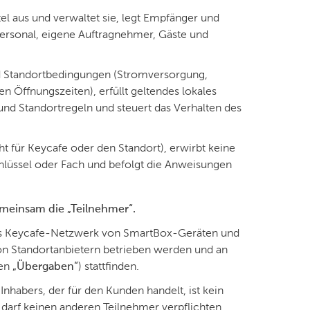
tel aus und verwaltet sie, legt Empfänger und
 Personal, eigene Auftragnehmer, Gäste und
d Standortbedingungen (Stromversorgung,
Öffnungszeiten), erfüllt geltendes lokales
nd Standortregeln und steuert das Verhalten des
t für Keycafe oder den Standort), erwirbt keine
lüssel oder Fach und befolgt die Anweisungen
emeinsam die „Teilnehmer“.
as Keycafe-Netzwerk von SmartBox-Geräten und
von Standortanbietern betrieben werden und an
men
„Übergaben“
) stattfinden.
nhabers, der für den Kunden handelt, ist kein
darf keinen anderen Teilnehmer verpflichten.