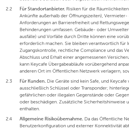
2.2
Für Standortanbieter.
Risiken für die Räumlichkeit
Ankünfte außerhalb der Öffnungszeiten), Vermieter
Anforderungen an Barrierefreiheit und Rettungsweg
Behinderungen umfassen. Gebäude- oder Umweltereig
ausfälle) und Vorfälle durch Dritte können eine vo
erforderlich machen. Sie bleiben verantwortlich für I
Zugangskontrolle, rechtliche Compliance und das Ve
Abschluss und Erhalt einer angemessenen Versicher
kann Keycafe Übergabeabläufe vorübergehend anpass
anderen Ort im Öffentlichen Netzwerk verlagern, sow
2.3
Für Kunden.
Die Geräte sind kein Safe, und Keycafe v
ausschließlich Schlüssel oder Transponder; hinterle
gefährlichen oder illegalen Gegenstände oder Gegens
oder beschädigen. Zusätzliche Sicherheitshinweise 
enthalten.
2.4
Allgemeine Risikoübernahme.
Da das Öffentliche Ne
Benutzerkonfiguration und externer Konnektivität a