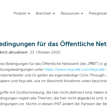
Produkt
Branchen
Ressourcen
Preisgesta
edingungen für das Öffentliche Ne
etzt aktualisiert
: 23. Oktober 2025
ese Bedingungen für das Öffentliche Netzwerk (die
„PNT“
) (i)
tzungsbedingungen unter
https://www.keycafe.com/keycafe-
andortanbieter und (ii) gelten als eigenständige Click-Throug
habern und Keycafe, wie im Abschnitt Annahme unten beschrie
griffe mit Großschreibung, die hier nicht definiert sind, hab
dingungen regeln alle Themen, die hier nicht abgedeckt sind. 
dingungen vor. Nichts in diesen PNT ändert die Parteien der B