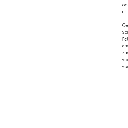
od
er
Ge
Sc
Fo
an
zu
vo
vo