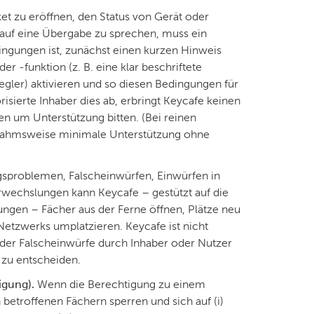
et zu eröffnen, den Status von Gerät oder
 auf eine Übergabe zu sprechen, muss ein
edingungen ist, zunächst einen kurzen Hinweis
r -funktion (z. B. eine klar beschriftete
egler) aktivieren und so diesen Bedingungen für
sierte Inhaber dies ab, erbringt Keycafe keinen
en um Unterstützung bitten. (Bei reinen
snahmsweise minimale Unterstützung ohne
problemen, Falscheinwürfen, Einwürfen in
erwechslungen kann Keycafe – gestützt auf die
ngen – Fächer aus der Ferne öffnen, Plätze neu
Netzwerks umplatzieren. Keycafe ist nicht
oder Falscheinwürfe durch Inhaber oder Nutzer
n zu entscheiden.
igung).
Wenn die Berechtigung zu einem
n betroffenen Fächern sperren und sich auf (i)