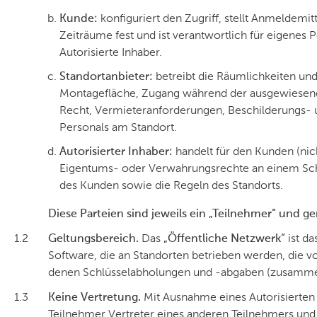
Kunde:
konfiguriert den Zugriff, stellt Anmeldemit
Zeiträume fest und ist verantwortlich für eigenes
Autorisierte Inhaber.
Standortanbieter:
betreibt die Räumlichkeiten un
Montagefläche, Zugang während der ausgewiesenen 
Recht, Vermieteranforderungen, Beschilderungs- u
Personals am Standort.
Autorisierter Inhaber:
handelt für den Kunden (nich
Eigentums- oder Verwahrungsrechte an einem Sch
des Kunden sowie die Regeln des Standorts.
Diese Parteien sind jeweils ein „Teilnehmer“ und g
1.2
Geltungsbereich.
Das
„Öffentliche Netzwerk“
ist d
Software, die an Standorten betrieben werden, die 
denen Schlüsselabholungen und -abgaben (zusam
1.3
Keine Vertretung.
Mit Ausnahme eines Autorisierten I
Teilnehmer Vertreter eines anderen Teilnehmers und 