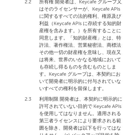
2.2
所有権 開発者は、Keycafe グループ又
はそのライセンサーが、Keycafe APIs
に関するすべての法的権利、権原及び
利益（Keycafe APIs に存続する知的財
産権を含みます。）を所有することに
同意します。「知的財産権」とは、特
許法、著作権法、営業秘密法、商標法
その他一切の財産権を意味し、現在又
は将来、世界のいかなる地域において
も存続し得るものを含むものとしま
す。Keycafe グループは、本契約にお
いて開発者に明示的に付与されていな
いすべての権利を留保します。
2.3
利用制限 開発者は、本契約に明示的に
許可されていない目的で Keycafe APIs
を使用してはなりません。適用される
第三者ライセンスにより要求される範
囲を除き、開発者は以下を行ってはな