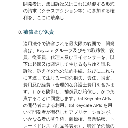
開発者は、集団訴訟又はこれに類似する形式
の請求（クラスアクション等）に参加する権
利を、ここに放棄し
補償及び免責
適用法令で許容される最大限の範囲で、開発
者は、Keycafe グループ及びその取締役、役
員、従業員、代理人及びライセンサーを、以
下に起因又は関連して生じるあらゆる請求、
訴訟、訴えその他の法的手続、並びにこれら
に関連して生じる一切の損失、責任、損害、
費用及び経費（合理的な弁護士費用を含みま
す。）から防御し、補償及び賠償し、かつ免
責することに同意します。(a) Keycafe APIs
の開発者による利用。(b) Keycafe APIs を用
いて開発者が開発したアプリケーションが、
いかなる者の著作権、商標権、営業秘密、ト
レードドレス（商品等表示）、特許その他の