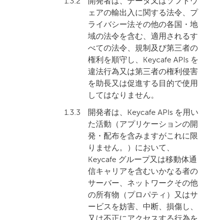
1.3.2
開発者は、データ又はソフトウ
ェアの輸出入に関する法令、プ
ライバシー法その他の各国・地
域の法令を含む、適用されるす
べての法令、規制及び第三者の
権利を順守し、Keycafe APIs を
違法行為又は第三者の権利侵害
を助長又は促進する目的で使用
してはなりません。
1.3.3
開発者は、Keycafe APIs を用い
た活動（アプリケーションの開
発・配布を含みますがこれに限
りません。）において、
Keycafe グループ又は移動体通
信キャリアを含むいかなる者の
サーバー、ネットワークその他
の所有物（プロパティ）又はサ
ービスを妨害、中断、損傷し、
又は不正にアクセスする行為を