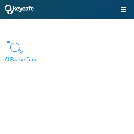
Al Packer Ford
Des clés perdues au
contrôle total : Al
Packer Ford résout la
gestion des clés avec
Keycafe