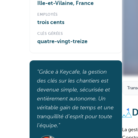
Ille-et-Vilaine, France
EMPLOYÉS
trois cents
CLÉS GÉRÉES
quatre-vingt-treize
“Grâce à Keycafe, la gestion
des clés sur les chantiers est
Trans
devenue simple, sécurisée et
entièrement autonome. Un
véritable gain de temps et une
D
tranquillité d'esprit pour toute
l'équipe.”
La gest