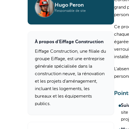
Constru
Hugo Peron
grand p
Responsable de site
personn
Ce pro
chaque 
À propos d'Eiffage Construction
égarées
verrou
Eiffage Construction, une filiale du
installé
groupe Eiffage, est une entreprise
générale spécialisée dans la
L'absen
construction neuve, la rénovation
personn
et les projets d'aménagement,
incluant les logements, les
Point
bureaux et les équipements
publics.
Sui
sit
proj