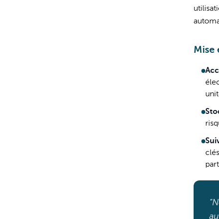
utilisa
automat
Mise 
Acc
éle
unit
Sto
ris
Sui
clés
part
“N
au