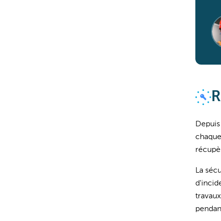
R
Depuis 
chaque 
récupèr
La sécu
d'incid
travaux
pendant