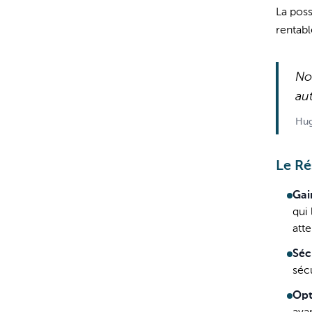
La poss
rentabl
No
au
Hug
Le Ré
Gai
qui 
att
Séc
sécu
Opt