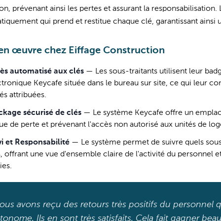
tion, prévenant ainsi les pertes et assurant la responsabilisation
iquement qui prend et restitue chaque clé, garantissant ainsi u
en œuvre chez Eiffage Construction
ès automatisé aux clés
—
Les sous-traitants utilisent leur bad
ctronique Keycafe située dans le bureau sur site, ce qui leur co
és attribuées.
ckage sécurisé de clés
—
Le système Keycafe offre un emplace
que de perte et prévenant l'accès non autorisé aux unités de lo
vi et Responsabilité
—
Le système permet de suivre quels sous-
, offrant une vue d'ensemble claire de l'activité du personnel et
ies.
ous avons reçu des retours très positifs du personnel q
tonome. Ils en sont très satisfaits. Cela fait gagner b