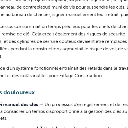
ction. Sur des projets comptant jusqu'à 80 logements, le syst
anneau de contreplaqué muni de vis pour suspendre les clés. L
e au bureau de chantier, signer manuellement leur retrait, puis
cessus consommait un temps précieux pour les chefs de chanti
remise de clé. Cela créait également des risques de sécurité : 
, et des cylindres de serrure coûteux devaient être remplacés e
illées pendant la construction augmentait le risque de vol, 
s.
ce d'un système fonctionnel entraînait des retards dans le travai
el et des coûts inutiles pour Eiffage Construction.
s douloureux
vi manuel des clés
—
Un processus d'enregistrement et de resti
e à consacrer un temps disproportionné à la gestion des clés au
ets.