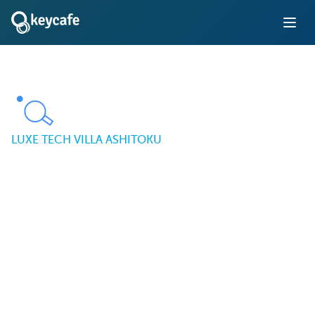
LUXE TECH VILLA ASHITOKU
Keycafe permet un
enregistrement
autonome fiable à LUXE
TECH VILLA ASHITOKU.