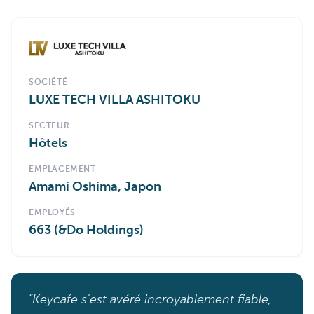
SOCIÉTÉ
LUXE TECH VILLA ASHITOKU
SECTEUR
Hôtels
EMPLACEMENT
Amami Oshima, Japon
EMPLOYÉS
663 (&Do Holdings)
“Keycafe s'est avéré incroyablement fiable,