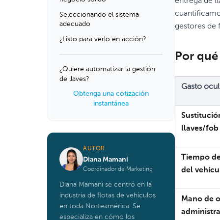
entrega de ll
cuantificamo
Seleccionando el sistema
adecuado
gestores de 
¿Listo para verlo en acción?
Por qué 
¿Quiere automatizar la gestión
de llaves?
Gasto ocul
Obtenga una cotización
instantánea
Sustitució
llaves/fob
AUTOR
Tiempo de
Diana Mamani
Coordinador de Marketing
del vehícu
Diana Mamani se centró en la
industria de flotas de vehículos
Mano de o
en toda Norteamérica. Se
administra
especializa en cómo los