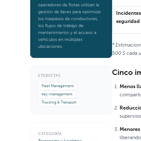
operadores de flotas utilizan la
gestión de llaves para optimizar
Incidentes
los traspasos de conductores,
seguridad
los flujos de trabajo de
mantenimiento y el acceso a
vehículos en múltiples
* Estimacion
ubicaciones.
500 $ cada u
Cinco i
ETIQUETAS
Fleet Management
Menos ll
key-management
compartim
Trucking & Transport
Reducció
superviso
Menores 
CATEGORÍA
liberando