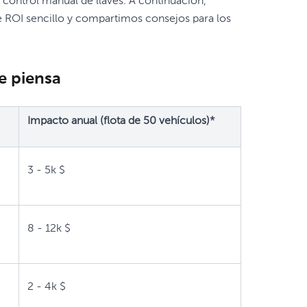
l control manual de llaves. A continuación,
 ROI sencillo y compartimos consejos para los
e piensa
Impacto anual (flota de 50 vehículos)*
3 - 5k $
8 - 12k $
2 - 4k $