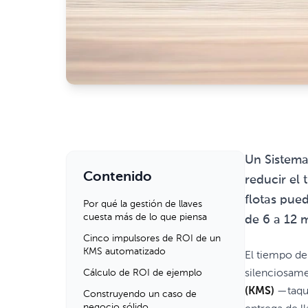
Un Sistema 
Contenido
reducir el 
flotas pue
Por qué la gestión de llaves
cuesta más de lo que piensa
de 6 a 12 
Cinco impulsores de ROI de un
KMS automatizado
El tiempo de
Cálculo de ROI de ejemplo
silenciosame
(KMS)
—taqui
Construyendo un caso de
negocio sólido