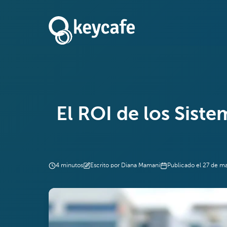
El ROI de los Sist
4
minutos
Escrito por
Diana Mamani
Publicado el
27 de m