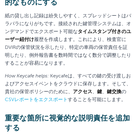
的なものにする
紙の貸し出し記録は紛失しやすく、スプレッドシートはバ
ラバラになりがちです。接続された鍵管理システムは、オ
ンデマンドでエクスポート可能な
タイムスタンプ付きのユ
ーザー紐付け
履歴を作成します。これにより、検査官に
DVIRの保管状況を示したり、特定の車両の保管責任を証
明したり、例外報告書を数時間ではなく数分で調整したり
することが容易になります。
How Keycafe helps:
Keycafeは、すべての鍵の受け渡しお
よびアクセスイベントをクラウドに保存します。そして、
貴社の保管ポリシーのために、
アクセス
、
鍵
、
鍵交換
の
CSVレポートをエクスポート
することを可能にします。
重要な箇所に視覚的な説明責任を追加
する