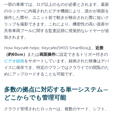
一部の車庫では、ログ以上のものが必要とされます。最新
のロッカーに内蔵されたビデオ機能により、誰かが画面を
操作した際や、ユニット前で動きが検出された際に短いク
リップを撮影できます。これにより、機密性の高い資産や
共有車両プールに関する監査証跡に視覚的なレイヤーが追
加されます。
How Keycafe helps:
KeycafeのMS5 SmartBoxは、
近接
（約60cm）
または
画面操作
に設定できるトリガー付きの
ビデオ録画
をサポートしています。録画された映像はデバ
イスに保存でき、特定のプランではクラウドでの閲覧のた
めにアップロードすることも可能です。
多数の拠点に対応する単一システム—
どこからでも管理可能
クラウド管理されたロッカーは、複数のヤード、シフト、