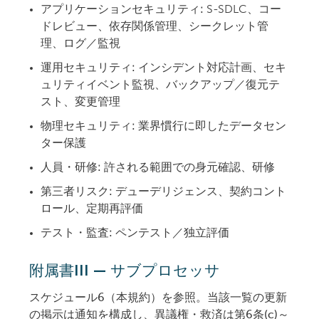
アプリケーションセキュリティ:
S-SDLC、コー
ドレビュー、依存関係管理、シークレット管
理、ログ／監視
運用セキュリティ:
インシデント対応計画、セキ
ュリティイベント監視、バックアップ／復元テ
スト、変更管理
物理セキュリティ:
業界慣行に即したデータセン
ター保護
人員・研修:
許される範囲での身元確認、研修
第三者リスク:
デューデリジェンス、契約コント
ロール、定期再評価
テスト・監査:
ペンテスト／独立評価
附属書III — サブプロセッサ
スケジュール6（本規約）を参照。当該一覧の更新
の掲示は通知を構成し、異議権・救済は第6条(c)～