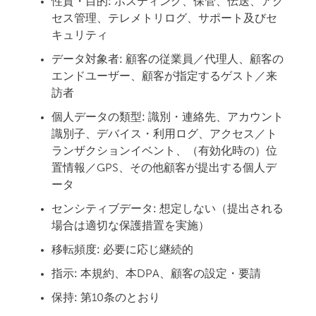
性質・目的:
ホスティング、保管、伝送、アク
セス管理、テレメトリログ、サポート及びセ
キュリティ
データ対象者:
顧客の従業員／代理人、顧客の
エンドユーザー、顧客が指定するゲスト／来
訪者
個人データの類型:
識別・連絡先、アカウント
識別子、デバイス・利用ログ、アクセス／ト
ランザクションイベント、（有効化時の）位
置情報／GPS、その他顧客が提出する個人デ
ータ
センシティブデータ:
想定しない（提出される
場合は適切な保護措置を実施）
移転頻度:
必要に応じ継続的
指示:
本規約、本DPA、顧客の設定・要請
保持:
第10条のとおり