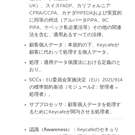
UK）、スイスFADP、カリフォルニア
CPRA/CCPA、カナダPIPEDAおよび実質的
に同等の州法（アルバータPIPA、BC
PIPA、ケベック私企業法等）その他の関連
法を含む、適用あるすべての法律。
顧客個人データ：
本規約の下、Keycafeが
顧客に代わって処理する個人データ。
処理：
適用データ保護法における定義のと
おり。
SCCs：
EU委員会実施決定（EU）2021/914
の
標準契約条項（モジュール2：管理者→
処理者）
。
サブプロセッサ：
顧客個人データを処理す
るためにKeycafeが関与させる処理者。
認識（Awareness）：
Keycafeのセキュリ