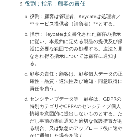
役割；指示；顧客の責任
役割：
顧客は管理者、Keycafeは処理者／
**サービス提供者（請負者）**とする。
指示：
Keycafeは文書化された顧客の指示
に従い、本規約に定める製品の提供及び保
護に必要な範囲でのみ処理する。違法と見
なされ得る指示については顧客に通知す
る。
顧客の責任：
顧客は、顧客個人データの正
確性・品質・適法性及び通知・同意取得に
責任を負う。
センシティブデータ等：
顧客は、GDPRの
特別カテゴリやCPRAのセンシティブ個人
情報を意図的に提出しないものとする。た
だし事前の書面通知と適切な保護措置があ
る場合、又は緊急のアップロード後に速や
かに通知した場合を除く。