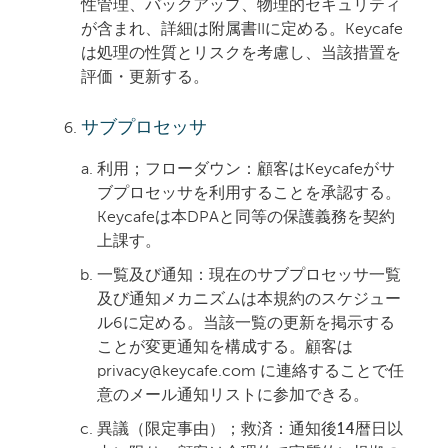
性管理、バックアップ、物理的セキュリティ
が含まれ、詳細は附属書IIに定める。Keycafe
は処理の性質とリスクを考慮し、当該措置を
評価・更新する。
サブプロセッサ
利用；フローダウン：
顧客はKeycafeがサ
ブプロセッサを利用することを承認する。
Keycafeは本DPAと同等の保護義務を契約
上課す。
一覧及び通知：
現在のサブプロセッサ一覧
及び通知メカニズムは本規約のスケジュー
ル6に定める。当該一覧の更新を掲示する
ことが変更通知を構成する。顧客は
privacy@keycafe.com に連絡することで任
意のメール通知リストに参加できる。
異議（限定事由）；救済：
通知後
14暦日
以