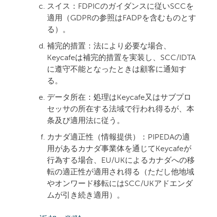
スイス：
FDPICのガイダンスに従いSCCを
適用（GDPRの参照はFADPを含むものとす
る）。
補完的措置：
法により必要な場合、
Keycafeは補完的措置を実装し、SCC/IDTA
に遵守不能となったときは顧客に通知す
る。
データ所在：
処理はKeycafe又はサブプロ
セッサの
所在する法域
で行われ得るが、本
条及び適用法に従う。
カナダ適正性（情報提供）：
PIPEDAの適
用があるカナダ事業体を通じてKeycafeが
行為する場合、EU/UKによるカナダへの移
転の適正性が適用され得る（ただし他地域
やオンワード移転にはSCC/UKアドエンダ
ムが引き続き適用）。