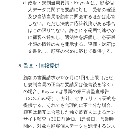
政府・規制当局要請：
Keycafeは、顧客個
人データに関する要請に対し、受領の確認
及び
当該当局を顧客に照会する
ほかは応答
しない。ただし法的に応答義務がある場合
はこの限りでない。許される範囲で速やか
に顧客へ通知し、適法性を評価し、必要最
小限の情報のみを開示する。評価・対応は
文書化し、顧客の求めに応じて提供する。
監査・情報提供
顧客の書面請求が12か月に1回を上限（ただ
し規制当局の正当な要請又は侵害後を除く）
の場合、Keycafeは最新の第三者監査報告
（SOC/ISO等）、方針、セキュリティ要約を
提供する。それでも合理的に不十分な場合、
顧客は相互に合意した独立監査人によるオン
サイト監査（30日前通知、1営業日、営業時
間内、対象を顧客個人データを処理するシス