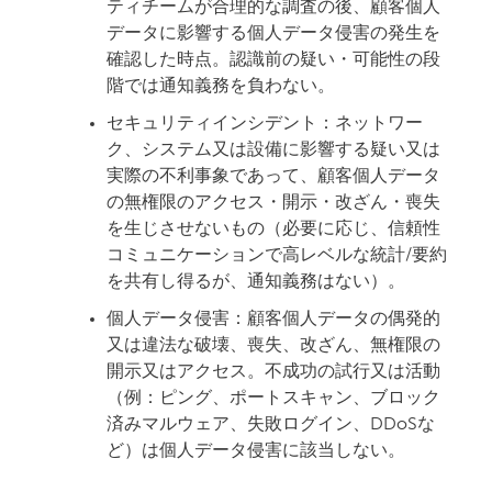
ティチームが合理的な調査の後、顧客個人
データに影響する個人データ侵害の発生を
確認した時点。認識前の疑い・可能性の段
階では通知義務を負わない。
セキュリティインシデント：
ネットワー
ク、システム又は設備に影響する疑い又は
実際の不利事象であって、顧客個人データ
の無権限のアクセス・開示・改ざん・喪失
を生じさせないもの（必要に応じ、信頼性
コミュニケーションで高レベルな統計/要約
を共有し得るが、通知義務はない）。
個人データ侵害：
顧客個人データの偶発的
又は違法な破壊、喪失、改ざん、無権限の
開示又はアクセス。不成功の
試行又は活動
（例：ピング、ポートスキャン
、ブロック
済みマルウェア、失敗ログイン、DDoSな
ど）は個人データ侵害に該当しない。