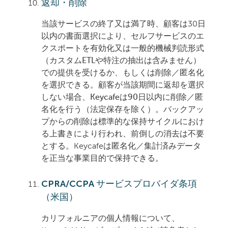
返却・削除
当該サービスの終了又は満了時、顧客は30日
以内の書面選択により、
セルフサービスのエ
クスポートを有効化又は一般的機械判読形式
（カスタムETLや特注の抽出は含みません）
での提供を受けるか、もしくは削除／匿名化
を選択できる。顧客が当該期間に返却を選択
しない場合、Keycafeは90日以内に削除／匿
名化を行う（法定保存を除く）。バックアッ
プからの削除は標準的な保持サイクル
におけ
る上書きにより行われ、前倒しの消去は不要
とする。Keycafeは匿名化／集計済みデータ
を正当な事業目的で保持できる。
CPRA/CCPA サービスプロバイダ条項
（米国）
カリフォルニアの個人情報について、