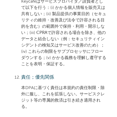
Keycafeはサービスプロバイダ／請負者とし
て以下を行う：(i) かかる個人情報を
販売
又は
共有しない；(ii) 製品提供の事業目的（セキュ
リティの維持・改善及び法令で許容される目
的を含む）の範囲外で保持・利用・開示しな
い；(iii)
CPRAで許容される場合を除き、他の
データと結合しない
（例：セキュリティイン
シデントの検知又はサービス改善のため）；
(iv) これらの制限をサブプロセッサにフロー
ダウンする；(v) かかる義務を理解し遵守する
ことを表明・保証する。
責任；優先関係
本DPAに基づく責任は本規約の責任制限・除
外に服し、これを拡張しない。サービスクレ
ジット等の専属的救済は引き続き適用され
る。