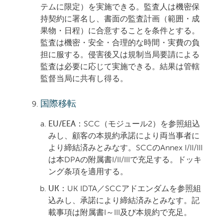
テムに限定）を実施できる。監査人は機密保
持契約に署名し、書面の監査計画（範囲・成
果物・日程）に合意することを条件とする。
監査は機密・安全・
合理的な時間・実費
の負
担に服する。侵害後又は規制当局要請による
監査は必要に応じて実施できる。結果は管轄
監督当局に共有し得る。
国際移転
EU/EEA：
SCC（モジュール2）を参照組込
みし、顧客の本規約承諾により両当事者に
より締結済みとみなす。SCCのAnnex I/II/III
は本DPAの附属書I/II/IIIで充足する。
ドッキ
ング条項を適用する
。
UK：
UK IDTA／SCCアドエンダムを参照組
込みし、承諾により締結済みとみなす。記
載事項は附属書I～III及び本規約で充足。