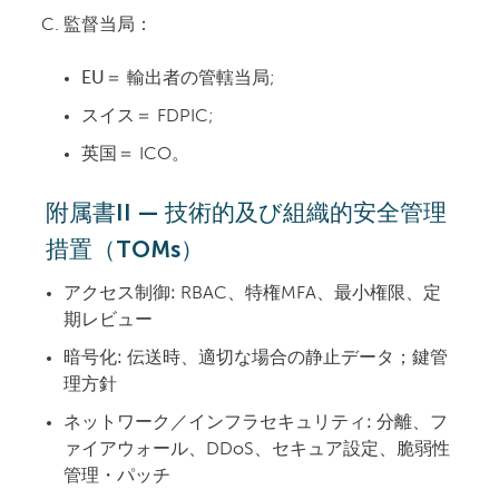
監督当局：
EU＝
輸出者の管轄当局;
スイス＝
FDPIC;
英国＝
ICO。
附属書II — 技術的及び組織的安全管理
措置（TOMs）
アクセス制御:
RBAC、特権MFA、最小権限、定
期レビュー
暗号化:
伝送時、適切な場合の静止データ；鍵管
理方針
ネットワーク／インフラセキュリティ:
分離、フ
ァイアウォール、DDoS、セキュア設定、脆弱性
管理・パッチ