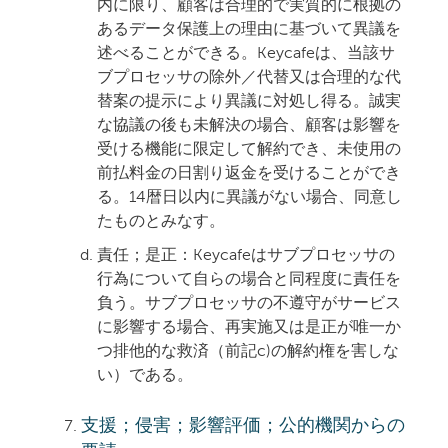
内に限り、顧客は合理的で実質的に根拠の
あるデータ保護上の理由に基づいて異議を
述べることができる。Keycafeは、当該サ
ブプロセッサの除外／代替又は合理的な代
替案の提示により異議に対処し得る。誠実
な協議の後も未解決の場合、顧客は影響を
受ける機能に限定して解約でき、未使用の
前払料金の日割り返金を受けることができ
る。14暦日以内に異議がない場合、同意し
たものとみなす。
責任；是正：
Keycafeはサブプロセッサの
行為について自らの場合と同程度に責任を
負う。サブプロセッサの不遵守がサービス
に影響する場合、
再実施又は是正が唯一か
つ排他的な救済
（前記c)の解約権を害しな
い）である。
支援；侵害；影響評価；公的機関からの