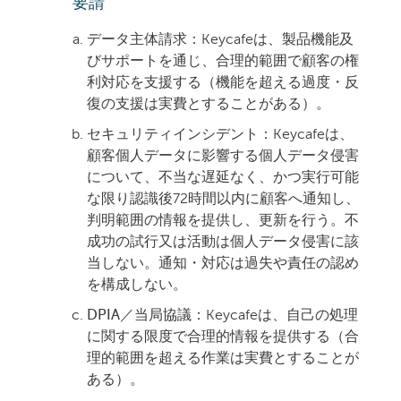
要請
データ主体請求：
Keycafeは、製品機能及
びサポートを通じ、合理的範囲で顧客の権
利対応を支援する（機能を超える過度・反
復の支援は
実費
とすることがある）。
セキュリティインシデント：
Keycafeは、
顧客個人データに影響する個人データ侵害
について、不当な遅延なく、かつ実行可能
な限り
認識
後72時間以内に顧客へ通知し、
判明範囲の情報を提供し、更新を行う。不
成功の試行又は活動は個人データ侵害に該
当しない。通知・対応は過失や責任の認め
を構成しない。
DPIA／当局協議：
Keycafeは、自己の処理
に関する限度で合理的情報を提供する（合
理的範囲を超える作業は
実費
とすることが
ある）。