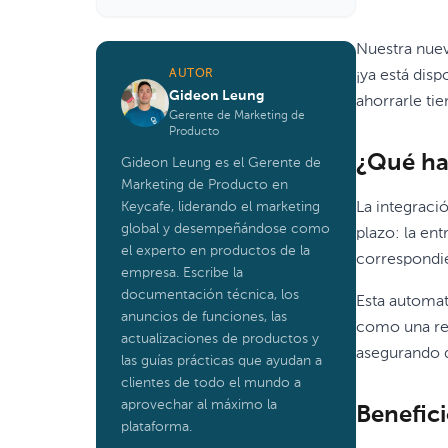
Nuestra nuev
AUTOR
¡ya está disp
Gideon Leung
ahorrarle ti
Gerente de Marketing de
Producto
¿Qué ha
Gideon Leung es el Gerente de
Marketing de Producto en
Keycafe, liderando el marketing
La integraci
global y desempeñándose como
plazo: la en
el experto en productos de la
correspondie
empresa. Escribe la
documentación técnica, los
Esta automat
anuncios de funciones, las
como una res
actualizaciones de productos y
asegurando q
las guías prácticas que ayudan a
clientes de todo el mundo a
aprovechar al máximo la
Benefici
plataforma.