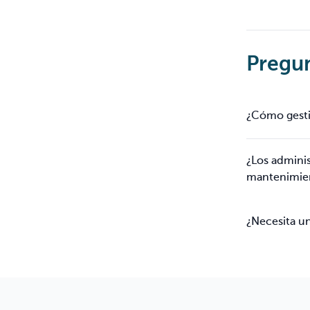
Pregun
¿Cómo gesti
¿Los admini
mantenimien
¿Necesita un