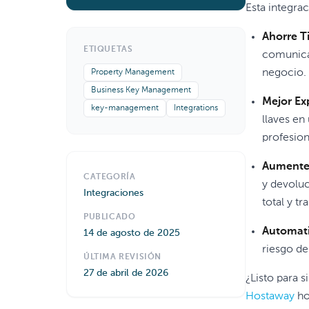
Esta integra
Ahorre T
ETIQUETAS
comunicac
negocio.
Property Management
Business Key Management
Mejor Ex
key-management
Integrations
llaves en
profesion
Aumente l
CATEGORÍA
y devoluc
Integraciones
total y tr
PUBLICADO
Automati
14 de agosto de 2025
riesgo de
ÚLTIMA REVISIÓN
27 de abril de 2026
¿Listo para s
Hostaway
ho