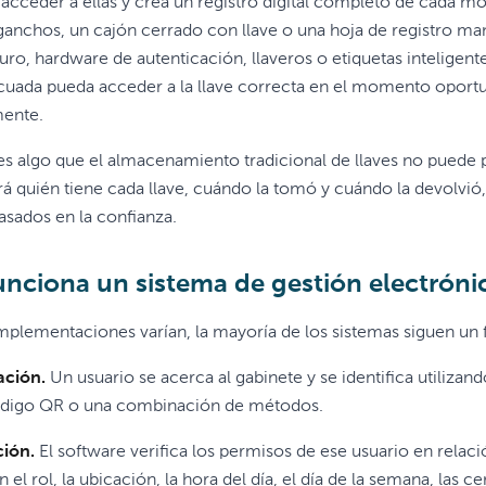
acceder a ellas y crea un registro digital completo de cada m
ganchos, un cajón cerrado con llave o una hoja de registro man
uro, hardware de autenticación, llaveros o etiquetas inteligent
uada pueda acceder a la llave correcta en el momento oportun
ente.
 es algo que el almacenamiento tradicional de llaves no puede 
á quién tiene cada llave, cuándo la tomó y cuándo la devolvió
basados en la confianza.
nciona un sistema de gestión electrónic
mplementaciones varían, la mayoría de los sistemas siguen un fl
ación.
Un usuario se acerca al gabinete y se identifica utilizando
ódigo QR o una combinación de métodos.
ción.
El software verifica los permisos de ese usuario en relaci
n el rol, la ubicación, la hora del día, el día de la semana, las 