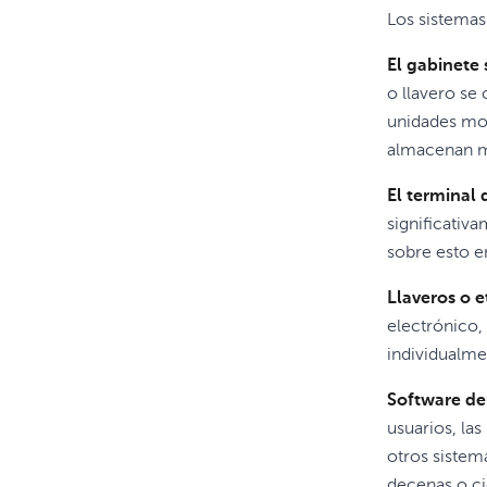
Los sistema
El gabinete 
o llavero se
unidades mon
almacenan m
El terminal 
significativ
sobre esto en
Llaveros o e
electrónico,
individualme
Software de
usuarios, las
otros sistem
decenas o ci