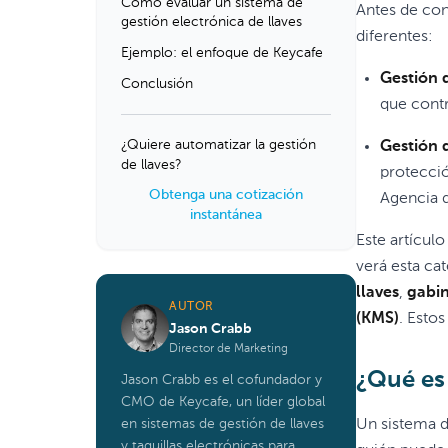
Cómo evaluar un sistema de
Antes de con
gestión electrónica de llaves
diferentes:
Ejemplo: el enfoque de Keycafe
Gestión d
Conclusión
que contr
¿Quiere automatizar la gestión
Gestión d
de llaves?
protecció
Obtenga una cotización
Agencia 
instantánea
Este artícul
verá esta ca
llaves
,
gabin
AUTOR
(KMS)
. Esto
Jason Crabb
Director de Marketing
¿Qué es 
Jason Crabb es el cofundador y
CMO de Keycafe, un líder global
en sistemas de gestión de llaves
Un sistema d
y taquillas electrónicas para