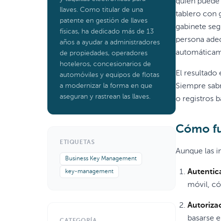
quién puede 
llaves. Como titular de una
tablero con 
patente en gestión de llaves
gabinete seg
físicas, ha dedicado más de 13
persona adec
años a ayudar a administradores
automáticam
de propiedades, operadores
hoteleros, concesionarios de
El resultado
automóviles y equipos de flotas
a modernizar la forma en que
Siempre sabr
aseguran y rastrean las llaves.
o registros 
Cómo fu
ETIQUETAS
Aunque las i
Business Key Management
Autentic
key-management
móvil, c
Autoriza
basarse e