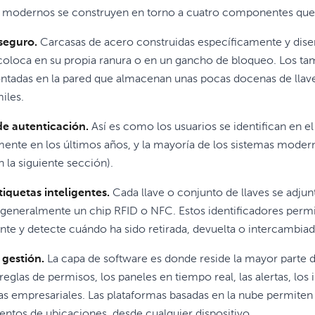
s modernos se construyen en torno a cuatro componentes que 
seguro.
Carcasas de acero construidas específicamente y diseña
 coloca en su propia ranura o en un gancho de bloqueo. Los t
tadas en la pared que almacenan unas pocas docenas de llaves
iles.
de autenticación.
Así es como los usuarios se identifican en e
amente en los últimos años, y la mayoría de los sistemas mode
 la siguiente sección).
tiquetas inteligentes.
Cada llave o conjunto de llaves se adju
 generalmente un chip RFID o NFC. Estos identificadores perm
nte y detecte cuándo ha sido retirada, devuelta o intercambiad
 gestión.
La capa de software es donde reside la mayor parte de
 reglas de permisos, los paneles en tiempo real, las alertas, lo
as empresariales. Las plataformas basadas en la nube permiten 
entos de ubicaciones, desde cualquier dispositivo.